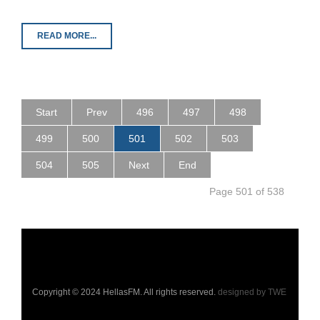
READ MORE...
Start
Prev
496
497
498
499
500
501
502
503
504
505
Next
End
Page 501 of 538
Copyright © 2024 HellasFM. All rights reserved.
designed by TWE