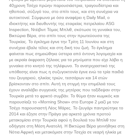
40χρονη Τσέχα πρώην παρουσιάστρια, τραγουδίστρια και
ηθοποιό, σύζυγό του, στο σπίτι τους, και στη συνέχεια να
αυτοκτονεί. Σύμφωνα με όσα αναφέρει η Daily Mail, ο
ιδιοκτήτης και διευθυντής της εταιρείας πετρελαίου ASG
Inspection, Ντέιβιντ Τόμας Μπλιθ, σκότωσε τη γυναίκα του,
Βικτώρια Βέρα, στο σπίτι τους στην πρωτεύουσα της
Τουρκίας. Το έγκλημα έγινε την Τρίτη 11 Ιουνίου και στη
συνέχεια έβαλε τέλος και στη δική του ζωή. Το έγκλημα
φαίνεται πως σημειώθηκε ύστερα από έντονη λογομαχία και
με ακραία έκφραση ζήλειας για τα μηνύματα που είχε λάβει η
γυναίκα στο κινητό της τηλέφωνο. Το ανατριχιαστικό της
υπόθεσης είναι πως η συζυγοκτονία έγινε ενώ τα τρία παιδιά
του ζευγαριού, ηλικίας τριών, τεσσάρων και 14 ετών
βρίσκονταν στο σπίτι. Αυτή τη στιγμή την επιμέλειά τους
έχουν αναλάβει συγγενείς της μητέρας που ταξίδεψαν στην
Τουρκία μετά το φρικτό συμβάν. Το θύμα ήταν κωμικός και
παρουσίαζε το «Morning Show» στο Europe 2 μαζί με τον
Τσέχο παρουσιαστή Λέος Μάρες. Το ζευγάρι παντρεύτηκε το
2014 και έζησε στην Πράγα για αρκετά χρόνια προτού
μετακομίσει στην Τουρκία αφού η δουλειά του Μπλιθ τον
οδήγησε στη Μέση Ανατολή. Η Βικτώρια Βέρα γεννήθηκε στη
Νότια Αφρική και μετακόμισε στην Τσεχία σε νεαρή ηλικία με