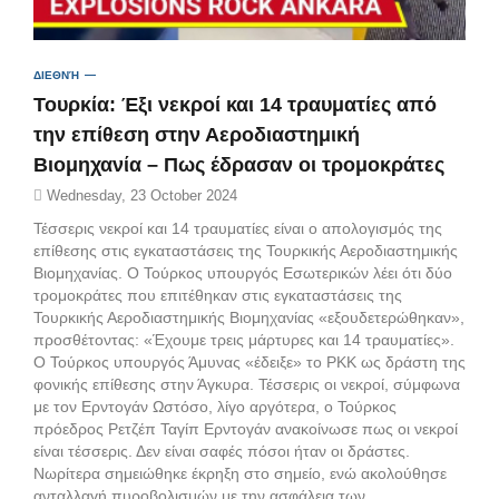
ΔΙΕΘΝΉ
Τουρκία: Έξι νεκροί και 14 τραυματίες από
την επίθεση στην Αεροδιαστημική
Βιομηχανία – Πως έδρασαν οι τρομοκράτες
Wednesday, 23 October 2024
Τέσσερις νεκροί και 14 τραυματίες είναι ο απολογισμός της
επίθεσης στις εγκαταστάσεις της Τουρκικής Αεροδιαστημικής
Βιομηχανίας . Ο Τούρκος υπουργός Εσωτερικών λέει ότι δύο
τρομοκράτες που επιτέθηκαν στις εγκαταστάσεις της
Τουρκικής Αεροδιαστημικής Βιομηχανίας «εξουδετερώθηκαν»,
προσθέτοντας: «Έχουμε τρεις μάρτυρες και 14 τραυματίες».
Ο Τούρκος υπουργός Άμυνας «έδειξε» το PKK ως δράστη της
φονικής επίθεσης στην Άγκυρα. Τέσσερις οι νεκροί, σύμφωνα
με τον Ερντογάν Ωστόσο, λίγο αργότερα, ο Τούρκος
πρόεδρος Ρετζέπ Ταγίπ Ερντογάν ανακοίνωσε πως οι νεκροί
είναι τέσσερις. Δεν είναι σαφές πόσοι ήταν οι δράστες.
Νωρίτερα σημειώθηκε έκρηξη στο σημείο, ενώ ακολούθησε
ανταλλαγή πυροβολισμών με την ασφάλεια των