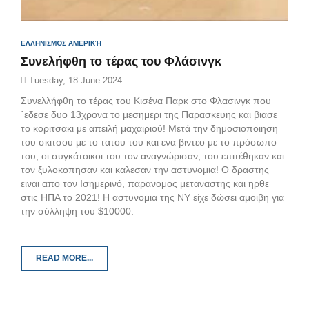
ΕΛΛΗΝΙΣΜΌΣ ΑΜΕΡΙΚΉ
Συνελήφθη το τέρας του Φλάσινγκ
Tuesday, 18 June 2024
Συνελλήφθη το τέρας του Κισένα Παρκ στο Φλασινγκ που
´εδεσε δυο 13χρονα το μεσημερι της Παρασκευης και βιασε
το κοριτσακι με απειλή μαχαιριού! Μετά την δημοσιοποιηση
του σκιτσου με το τατου του και ενα βιντεο με το πρόσωπο
του, οι συγκάτοικοι του τον αναγνώρισαν, του επιτέθηκαν και
τον ξυλοκοπησαν και καλεσαν την αστυνομια! Ο δραστης
ειναι απο τον Ισημερινό, παρανομος μεταναστης και ηρθε
στις ΗΠΑ το 2021! Η αστυνομια της ΝΥ είχε δώσει αμοιβη για
την σύλληψη του $10000.
READ MORE...