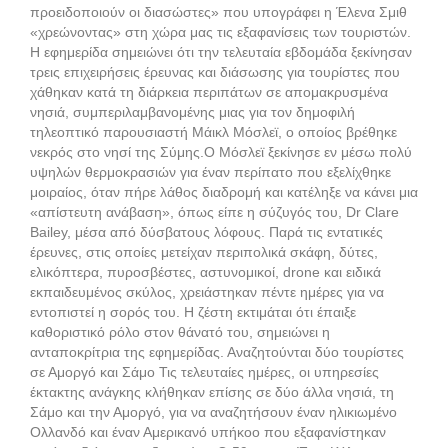
προειδοποιούν οι διασώστες» που υπογράφει η Έλενα Σμιθ
«χρεώνοντας» στη χώρα μας τις εξαφανίσεις των τουριστών.
Η εφημερίδα σημειώνει ότι την τελευταία εβδομάδα ξεκίνησαν
τρεις επιχειρήσεις έρευνας και διάσωσης για τουρίστες που
χάθηκαν κατά τη διάρκεια περιπάτων σε απομακρυσμένα
νησιά, συμπεριλαμβανομένης μιας για τον δημοφιλή
τηλεοπτικό παρουσιαστή Μάικλ Μόσλεϊ, ο οποίος βρέθηκε
νεκρός στο νησί της Σύμης.Ο Μόσλεϊ ξεκίνησε εν μέσω πολύ
υψηλών θερμοκρασιών για έναν περίπατο που εξελίχθηκε
μοιραίος, όταν πήρε λάθος διαδρομή και κατέληξε να κάνει μια
«απίστευτη ανάβαση», όπως είπε η σύζυγός του, Dr Clare
Bailey, μέσα από δύσβατους λόφους. Παρά τις εντατικές
έρευνες, στις οποίες μετείχαν περιπολικά σκάφη, δύτες,
ελικόπτερα, πυροσβέστες, αστυνομικοί, drone και ειδικά
εκπαιδευμένος σκύλος, χρειάστηκαν πέντε ημέρες για να
εντοπιστεί η σορός του. Η ζέστη εκτιμάται ότι έπαιξε
καθοριστικό ρόλο στον θάνατό του, σημειώνει η
ανταποκρίτρια της εφημερίδας. Αναζητούνται δύο τουρίστες
σε Αμοργό και Σάμο Τις τελευταίες ημέρες, οι υπηρεσίες
έκτακτης ανάγκης κλήθηκαν επίσης σε δύο άλλα νησιά, τη
Σάμο και την Αμοργό, για να αναζητήσουν έναν ηλικιωμένο
Ολλανδό και έναν Αμερικανό υπήκοο που εξαφανίστηκαν