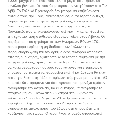
1000» μαχητές και «περίπου 100 το μέγιστο» πυραύλους
μεγάλου βεληνεκούς που θα μπορούσαν να φθάσουν στο Τελ
Αβίβ. Το Γαλλικό Πρακτορείο δεν μπορεί να επιβεβαιώσει
αυτούς τους αριθμούς. Μακροπρόθεσμα, το Ισραήλ ελπίζει,
σύμφωνα με αυτήν την πηγή ασφαλείας, να περάσει από
δυναμικές που επικεντρώνονται σε «οργανώσεις σε
(δυναμικές που επικεντρώνονται σε) κράτη» και επιθυμεί να
την εγκατάσταση σταθερών εξουσιών, ιδίως στον Λίβανο. Οι
παράμετροι του ψηφίσματος των Ηνωμένων Εθνών 1701,
που αφορά κυρίως τη μη διάδοση των όπλων στην
παραμεθόριο ζώνη και τον ορισμό ενός συνόρου αποδεκτού
από τις δύο χώρες, εξυπηρετούν το Ισραήλ σύμφωνα με την
πηγή ασφαλείας, όμως μονάχα το Ισραήλ θα είναι «σε θέση
να κάνει σεβαστούς» αυτούς τους κανόνες και επομένως ο
στρατός του πρέπει να παραμείνει εκεί. Η κατάσταση θα είναι
πιο περίπλοκη στη Γάζα, επομένως, σύμφωνα με τον ίδιο. «Ο
στρατός θα παραμείνει για όσο πρέπει» και «μονάχα εφόσον
εγγυηθούμε την ασφάλεια, θα είναι καιρός να σκεφτούμε το
επόμενο βήμα». Πάνω από 28 νεκροί στον Λίβανο το
τελευταίο 24ωρο Τουλάχιστον 28 άνθρωποι σκοτώθηκαν από
ισραηλινά πλήγματα το τελευταίο 24ωρο στον Λίβανο,
σύμφωνα με απολογισμό που έδωσε στη δημοσιότητα η
κυβέρνηση της χώρας. Ο ισραηλινός στρατός σφυροκοπεί