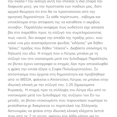
την σκάλα • την εκδοχή αυτή την επέλεξε η ίδια (παρά την
διαφωνία μου), για την προστασία των παιδιών μας, διότι
αρχικά θεώρησε ότι έτσι θα τα προστατεύσει από την
αρνητική δημοσιότητα. Σε κάθε περίπτωση , σέβομαι και
υποκλίνομαι στην απόφασή της να καταθέσει τι ακριβώς
συνεβη». Παράλληλα αναφέρει πως ουδέποτε είχε ασκήσει
βία στο παρελθόν προς τη σύζυγό του συμπληρώνοντας
πως «αυτό, δεν αναιρεί την απαξία της πράξης μου», ενώ
καλεί «να μην αναπαράγονται ψευδείς "ειδήσεις" για δήθεν
"άλλες" πράξεις που δήθεν "τέλεσα"». Διαβάστε ολόκληρη τη
δήλωσή του εδώ. Η στιγμή που ο Λύτρας μπαίνει με τη
σύζυγό του στο νοσοκομείο μετά τον ξυλοδαρμό Παράλληλα,
σε βίντεο έχουν καταγραφεί οι στιγμές λίγο πριν αποκαλυφθεί
η φρίκη την οποία έζησε η Σοφία Πολυζωγοπούλου, Σε
απόσπασμα που έρχεται στη δημοσιότητα και προβλήθηκε
από το MEGA, φαίνεται ο Απόστολος Λύτρας να μπαίνει στην
ιδιωτική κλινική με την σύζυγό του, 1:25 ξημερώματα
Κυριακής. Η στιγμή πριν τη σύλληψη του Λύτρα έξω από το
νοσοκομείο μετά τον ξυλοδαρμό της συζύγου του Εν τω
μεταξύ, σε βίντεο-ντοκουμέντο που παρουσίασε νωρίτερα το
protothema.gr διακρίνεται το περιπολικό της Ελληνικής
Αστυνομίας να φτάνει στην ιδιωτική κλινική ελάχιστα λεπτά
πριν από τις 2 τη νύχτα, αφότου είχε λάβει κλήση για το