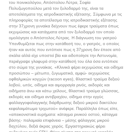
του ποινικολόγου, Απόστολου Λύτρα, Σοφία
Πολυζωγοπούλου μετά τον ξυλοδαρμό της, είναι τα
αποτελέσματα της ιατροδικαστικής εξέτασης. Σύμφωνα με τις
πληροφορίες τα αποτέλεσμα της ιατροδικαστικής εξέτασης
στην 37χρονη γυναίκα δείχνουν πως έφερε τραύματα όπως
εκχυμώσεις και κατάγματα από τον ξυλοδαρμό τον οποίο
ομολόγησε ο Απόστολος Λύτρας. Η διάγνωση του γιατρού
Υπενθυμίζεται πως στην κατάθεσή του, ο γιατρός, ο οποίος
ήταν και αυτός που εντόπισε πως η 37χρονη δεν έπεσε από
σκάλα αλλά είχε υποστεί βία και ειδοποίησε την Αστυνομία,
περιέγραψε γλαφυρά στην κατάθεσή του όλα όσα εντόπισε
στο σώμα της γυναίκας. «Κλινικά φέρει εκχυμώσεις και οίδημα
προσώπου – μέτωπο, ζυγωματικά, αμφώ- εκχυμώσεις
οφθαλμικών κογχών (racoon eyes), θλαστικό τραύμα δεξιού
λοβού, ωτός, οίδημα και αιμορραγία ρινός, εκδορές και
οιδήματα άνω και κάτω χείλους, θλαστικό τραύμα γλώσσας,
εκδορές και οίδημα αντιβραχίου, οίδημα στην εγγύς
φαλλαγγοφαλαγγικής διάρθρωσης δεξιού μικρού δακτύλου
κεφαλαιμάτωμα τριχωτού» ανέφερε. Παράλληλα όπως είπε,
«απεικονιστικά ευρήματα: κάταγμα ρινικού οστού, κάταγμα
βάσης- παλαμιαία επιφάνεια – μέσης φάλαγγας μικρού
δαχτύλου, δεξιά άκρας χειρός. Εργαστηριακώς φέρει
αυξημένες τιμές CPU. Φέρει αίματα στο τριχωτό κεφαλής