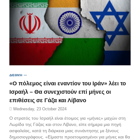
ΔΙΕΘΝΉ
«Ο πόλεμος είναι εναντίον του Ιράν» λέει το
Ισραήλ – Θα συνεχιστούν επί μήνες οι
επιθέσεις σε Γάζα και Λίβανο
Wednesday, 23 October 2024
Ο στρατός του Ισραήλ είναι έτοιμος για «μήνες» μαχών στη
Λωρίδα της Γάζας και στον Λίβανο, είπε σήμερα μια πηγή
ασφαλείας, κατά τη διάρκεια μιας συνάντησης με ξένους
δημοσιογράφους. «Είμαστε προετοιμασμένοι για μήνες και θα