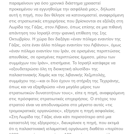
παραμείνουν για όσο χρονικό διάστημα χρειαστεί
προκειμένου να εγγυηθούμε την ασφάλειά μας», δήλωσε
αυτή η πηγή, που δεν θέλησε να κατονομαστεί, αναφερόμενη
στις στρατιωτικές επιχειρήσεις που βρίσκονται σε εξέλιξη στη
Λωρίδα της Γάζας, στον Λίβανο, όπως επίσης σε μια πιθανή
απάντηση του Ισραήλ στην ιρανική επίθεση της 1ης
Οκτωβρίου. Η χώρα δεν διεξάγει «έναν πόλεμο εναντίον της
Γάζας, ούτε έναν άλλο πόλεμο εναντίον του Λιβάνου», όμως
«έναν πόλεμο εναντίον του Ιράν, σε ορισμένες περιπτώσεις
απευθείας, σε ορισμένες περιπτώσεις έμμεσο, μέσω των
συμμάχων του Ιράν», επισήμανε. Το Ισραήλ κατάφερε να
«εξουδετερώσει όλη τη διοικητική αλυσίδα» της
παλαιστινιακής Χαμάς και της λιβανικής Χεζμπολάχ,
συμμάχου της—και οι δύο έχουν τη στήριξη της Τεχεράνης,
όπως και να εξαρθρώσει «ένα μεγάλο μέρος των
στρατιωτικών δυνατοτήτων τους», είπε η πηγή, αναφερόμενη
στις πρόσφατες στρατιωτικές επιχειρήσεις. Ο στόχος του
στρατού είναι να αποδυναμώσει στο μέγιστο αυτές «τις
τρομοκρατικές οργανώσεις», εξήγησε η πηγή ασφαλείας.
«Στη Λωρίδα της Γάζας είναι κάτι περισσότερο από μια
καταστολή της εξέγερσης», διευκρίνισε η πηγή, που εκτιμά
ότι η παλαιστινιακή ισλαμιστική οργάνωση διαθέτει «περίπου