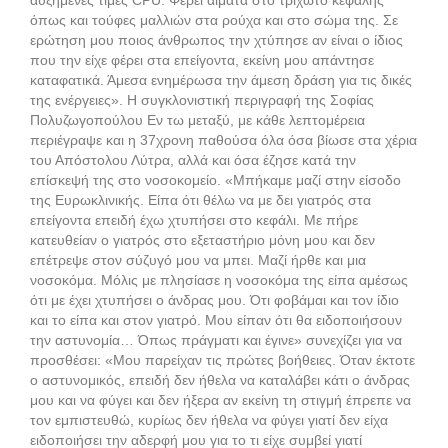
όπως και τούφες μαλλιών στα ρούχα και στο σώμα της. Σε
ερώτηση μου ποιος άνθρωπος την χτύπησε αν είναι ο ίδιος
που την είχε φέρει στα επείγοντα, εκείνη μου απάντησε
καταφατικά. Άμεσα ενημέρωσα την άμεση δράση για τις δικές
της ενέργειες». Η συγκλονιστική περιγραφή της Σοφίας
Πολυζωγοπούλου Εν τω μεταξύ, με κάθε λεπτομέρεια
περιέγραψε και η 37χρονη παθούσα όλα όσα βίωσε στα χέρια
του Απόστολου Λύτρα, αλλά και όσα έζησε κατά την
επίσκεψή της στο νοσοκομείο. «Μπήκαμε μαζί στην είσοδο
της Ευρωκλινικής. Είπα ότι θέλω να με δει γιατρός στα
επείγοντα επειδή έχω χτυπήσει στο κεφάλι. Με πήρε
κατευθείαν ο γιατρός στο εξεταστήριο μόνη μου και δεν
επέτρεψε στον σύζυγό μου να μπει. Μαζί ήρθε και μια
νοσοκόμα. Μόλις με πλησίασε η νοσοκόμα της είπα αμέσως
ότι με έχει χτυπήσει ο άνδρας μου. Ότι φοβάμαι και τον ίδιο
και το είπα και στον γιατρό. Μου είπαν ότι θα ειδοποιήσουν
την αστυνομία… Όπως πράγματι και έγινε» συνεχίζει για να
προσθέσει: «Μου παρείχαν τις πρώτες βοήθειες. Όταν έκτοτε
ο αστυνομικός, επειδή δεν ήθελα να καταλάβει κάτι ο άνδρας
μου και να φύγει και δεν ήξερα αν εκείνη τη στιγμή έπρεπε να
τον εμπιστευθώ, κυρίως δεν ήθελα να φύγει γιατί δεν είχα
ειδοποιήσει την αδερφή μου για το τι είχε συμβεί γιατί