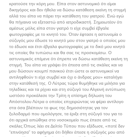
κρατούσε την κόρη μου. Είπα στον αστυνομικό ότι είμαι
δικηγόρος και δεν ήθελα να δώσω κατάθεση εκείνη τη στιγμή
αλλά του είπα να πάρει την κατάθεση του γιατρού. Ενώ εγώ
θα πήγαινα να εξεταστώ από ιατροδικαστή. Σημειωτέον ότι
αμέσως μόλις είπα στον γιατρό τι είχε συμβεί έβγαλε
φωτογραφίες με το κινητό του. Όταν έφτασε η αστυνομία ο
σύζυγός μου έδωσε το κινητό μου στον γιατρό ο οποίος μου
το έδωσε και έτσι έβγαλα φωτογραφίες με το δικό μου κινητό
τις οποίες θα τυπώσω και θα σας τις προσκομίσω. Ο
αστυνομικός επέμενε ότι έπρεπε να δώσω κατάθεση εκείνη τη
στιγμή. Του είπα να γράψει ότι έπεσα από τις σκάλες και να
μου δώσουν κουμπί πανικού έτσι ώστε οι αστυνομικοί να
αντιληφθούν τι είχε συμβεί και όχι ο άνδρας μου» καταλήγει
στην κατάθεσή της. Ο Λύτρας τώρα θυμήθηκε να μιλήσει για
τηλεδίκες και τα ρίχνει και στη σύζυγό του Αλγεινή εντύπωση
ωστόσο προκάλεσε την Τρίτη η επίσημη δήλωση του
Απόστολου Λύτρα ο οποίος επιχειρώντας να φέρει αντίλογο
στα όσα βλέπουν το φως της δημοσιότητας για τον
ξυλοδαρμό που ομολόγησε, τα έριξε στη σύζυγό του για το
ότι αρχικά ειπώθηκε στο νοσοκομείο πως έπεσε από τις
σκάλες.Όπως λέει σε Δελτίο Τύπου που εξέδωσε, «ποτέ δεν
“επινόησα” το αφήγημα ότι δήθεν έπεσε η σύζυγός μου από