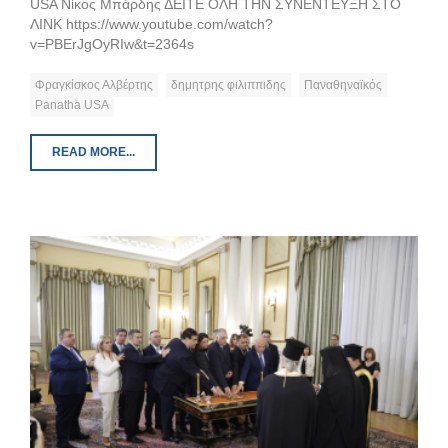
USA Νίκος Μπάρδης ΔΕΙΤΕ ΟΛΗ ΤΗΝ ΣΥΝΕΝΤΕΥΞΗ ΣΤΟ
ΛΙΝΚ https://www.youtube.com/watch?
v=PBErJgOyRIw&t=2364s
Φραγκίσκος Αλβέρτης
δημητρης φιλιππιδης
Παναθηναϊκός
Panatha USA
READ MORE...