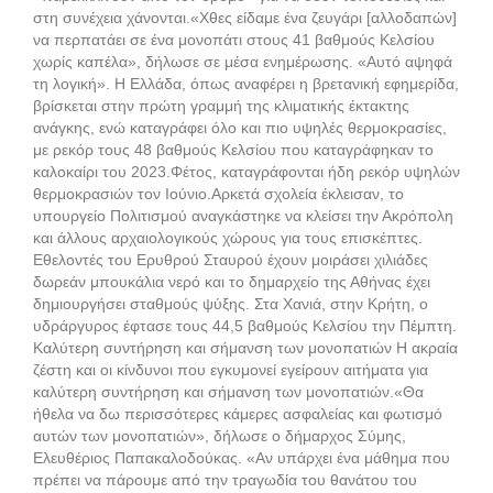
στη συνέχεια χάνονται.«Χθες είδαμε ένα ζευγάρι [αλλοδαπών]
να περπατάει σε ένα μονοπάτι στους 41 βαθμούς Κελσίου
χωρίς καπέλα», δήλωσε σε μέσα ενημέρωσης. «Αυτό αψηφά
τη λογική». Η Ελλάδα, όπως αναφέρει η βρετανική εφημερίδα,
βρίσκεται στην πρώτη γραμμή της κλιματικής έκτακτης
ανάγκης, ενώ καταγράφει όλο και πιο υψηλές θερμοκρασίες,
με ρεκόρ τους 48 βαθμούς Κελσίου που καταγράφηκαν το
καλοκαίρι του 2023.Φέτος, καταγράφονται ήδη ρεκόρ υψηλών
θερμοκρασιών τον Ιούνιο.Αρκετά σχολεία έκλεισαν, το
υπουργείο Πολιτισμού αναγκάστηκε να κλείσει την Ακρόπολη
και άλλους αρχαιολογικούς χώρους για τους επισκέπτες.
Εθελοντές του Ερυθρού Σταυρού έχουν μοιράσει χιλιάδες
δωρεάν μπουκάλια νερό και το δημαρχείο της Αθήνας έχει
δημιουργήσει σταθμούς ψύξης. Στα Χανιά, στην Κρήτη, ο
υδράργυρος έφτασε τους 44,5 βαθμούς Κελσίου την Πέμπτη.
Καλύτερη συντήρηση και σήμανση των μονοπατιών Η ακραία
ζέστη και οι κίνδυνοι που εγκυμονεί εγείρουν αιτήματα για
καλύτερη συντήρηση και σήμανση των μονοπατιών.«Θα
ήθελα να δω περισσότερες κάμερες ασφαλείας και φωτισμό
αυτών των μονοπατιών», δήλωσε ο δήμαρχος Σύμης,
Ελευθέριος Παπακαλοδούκας. «Αν υπάρχει ένα μάθημα που
πρέπει να πάρουμε από την τραγωδία του θανάτου του