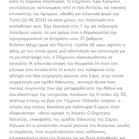
κατά τη διάρκεια πεζοπορίας. Ο 59χρονος Έρικ Κάλιμπετ,
συνταξιούχος αστυνομικός από το Λος Άντζελες και τακτικός
επισκέπτης της Αμοργού, εθεάθη για τελευταία φορά την
Τρίτη (11.06.2024) να κάνει μόνος του πεζοπορία στο
κυκλαδίτικο νησί. Είχε ξεκινήσει στις 7 πμ για πεζοπορία
τεσσάρων ωρών, σε μια ημέρα που η θερμοκρασία είχε
προγραμματιστεί να ξεπεράσει τους 37 βαθμούς
Κελσίου.Μέχρι αργά την Πέμπτη, σχεδόν 48 ώρες αφότου ο
φίλος με τον οποίο έμενε μαζί ειδοποίησε την αστυνομία για
τη μη επιστροφή του, ο 59χρονος εξακολουθούσε να
αγνοείται. Η τελευταία επαφή του θεωρείται ότι ήταν ένα
μήνυμα που έστειλε από το κινητό του τηλέφωνο στην
αδελφή του.Μια επιχείρηση έρευνας στη Σάμο, στην οποία
συμμετείχαν μια ομάδα διάσωσης, τέσσερα drone ένας
σκύλος ανιχνευτής που είχε μεταφερθεί από την Αθήνα και
ένα ελικόπτερο της υπηρεσίας συνόρων της Frontex της ΕΕ,
απέτυχε επίσης να βρει τον 74χρονο Ολλανδό υπήκοο, ο
οποίος είχε επίσης ξεκινήσει μια πεζοπορία 5 ωρών όταν
εξαφανίστηκε. «Αυτό αψηφά τη λογική» Ο Δημήτρης
Κατατζής, επικεφαλής της ομάδας διάσωσης της Σάμου,
δήλωσε ότι οι αποστολές συχνά γίνονται πιο δύσκολες επειδή
οι τουρίστες, που συχνά αγνοούν τους κινδύνους,
«παρεκκλίνουν από τον δρόμο» για να δουν τοποθεσίες και