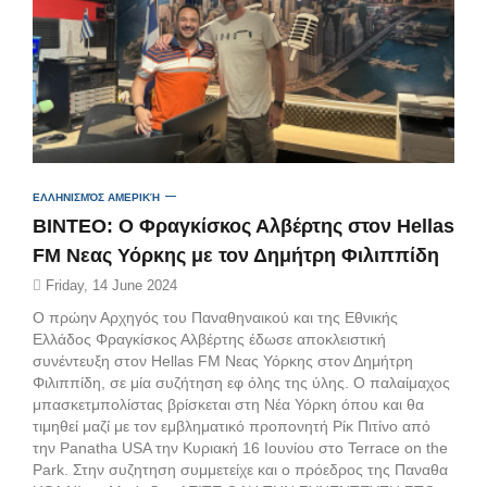
ΕΛΛΗΝΙΣΜΌΣ ΑΜΕΡΙΚΉ
ΒΙΝΤΕΟ: Ο Φραγκίσκος Αλβέρτης στον Hellas
FM Νεας Υόρκης με τον Δημήτρη Φιλιππίδη
Friday, 14 June 2024
O πρώην Αρχηγός του Παναθηναικού και της Εθνικής
Ελλάδος Φραγκίσκος Αλβέρτης έδωσε αποκλειστική
συνέντευξη στον Hellas FM Νεας Υόρκης στον Δημήτρη
Φιλιππίδη, σε μία συζήτηση εφ όλης της ύλης. Ο παλαίμαχος
μπασκετμπολίστας βρίσκεται στη Νέα Υόρκη όπου και θα
τιμηθεί μαζί με τον εμβληματικό προπονητή Ρίκ Πιτίνο από
την Panatha USA την Κυριακή 16 Ιουνίου στο Terrace on the
Park. Στην συζητηση συμμετείχε και ο πρόεδρος της Παναθα