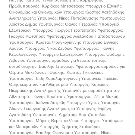
Γιάννης Παππάς. H νέα σύνθεση της Κυβέρνησης
Πρωθυπουργός: Κυριάκος Μητσοτάκης Υπουργείο Εθνικής
Οικονομίας και Οικονομικών Υπουργός: Κωστής Χατζηδάκης
Αναπληρωτής Υπουργός: Νίκος Παπαθανάσης Υφυπουργός:
Χρίστος Δήμας Υφυπουργός: Θάνος Πετραλιάς Υπουργείο
Εξωτερικών Υπουργός: Γιώργος Γεραπετρίτης Υφυπουργός:
Γιώργος Κώτσηρας Υφυπουργός: Αλεξάνδρα Παπαδοπούλου
Υφυπουργός: Κώστας Φραγκογιάννης Υπουργείο Εθνικής
Άμυνας Υπουργός: Νίκος Δένδιας Υφυπουργός: Γιάννης
Κεφαλογιάννης Υπουργείο Εσωτερικών Υπουργός: Θοδωρής
Λιβάνιος Υφυπουργός αρμόδιος για θέματα τοπικής
αυτοδιοίκησης: Βασίλης Σπανακης Υφυπουργός αρμόδιος για
Θέματα Μακεδονίας- Θράκης: Κώστας Γκιουλέκας
Υφυπουργός: Βιβή Χαραλαμπογιάννη Υπουργείο Παιδείας,
Θρησκευμάτων και Αθλητισμού Υπουργός: Κυριάκος
Πιερρακάκης Αναπληρωτής Υπουργός με αρμοδιότητα τον
Αθλητισμό: Γιάννης Βρούτσης Υφυπουργός: Ζέττα Μακρή
Υφυπουργός: Ιωάννα Λυτρίβη Υπουργείο Υγείας Υπουργός:
Άδωνις Γεωργιάδης Αναπληρώτρια Υπουργός: Ειρήνη
Αγαπηδάκη Υφυπουργός: Δημήτρης Βαρτζόπουλος
Υφυπουργός: Μάριος Θεμιστοκλέους Υπουργείο Υποδομών
και Μεταφορών Υπουργός: Χρήστος Σταϊκούρας
Υφυπουργός: Βασίλης Οικονομου Υφυπουργός: Νίκος