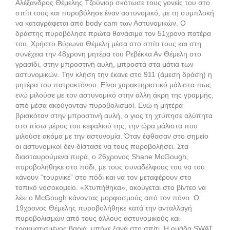
Αλέξανδρος Θέμελης Τζούνιορ σκότωσε τους γονείς του στο
σπίτι τους και πυροβόλησε έναν αστυνομικό, με τη συμπλοκή
να καταγράφεται από body cam των Αστυνομικών. Ο
δράστης πυροβόλησε πρώτα θανάσιμα τον 51χρονο πατέρα
του, Χρήστο Βύρωνα Θέμελη μέσα στο σπίτι τους και στη
συνέχεια την 48χρονη μητέρα του Ρεβέκκα Αν Θέμελη στο
γρασίδι, στην μπροστινή αυλή, μπροστά στα μάτια των
αστυνομικών. Την κλήση την έκανε στο 911 (άμεση δράση) η
μητέρα του πατροκτόνου. Είναι χαρακτηριστικό μάλιστα πως
ενώ μιλούσε με τον αστυνομικό στην άλλη άκρη της γραμμής,
από μέσα ακούγονταν πυροβολισμοί. Ενώ η μητέρα
βρισκόταν στην μπροστινή αυλή, ο γιος τη χτύπησε αλύπητα
στο πίσω μέρος του κεφαλιού της, την ώρα μάλιστα που
μιλούσε ακόμα με την αστυνομία. Όταν έφθασαν στο σημείο
οι αστυνομικοί δεν δίστασε να τους πυροβολήσει. Στα
διασταυρούμενα πυρά, ο 26χρονος Shane McGough,
πυροβολήθηκε στο πόδι, με τους συναδέλφους του να του
κάνουν “τουρνικέ” στο πόδι και να τον μεταφέρουν στο
τοπικό νοσοκομείο. «Χτυπήθηκα», ακούγεται στο βίντεο να
λέει ο McGough κάνοντας μορφασμούς από τον πόνο. Ο
19χρονος Θέμελης πυροβολήθηκε κατά την ανταλλαγή
πυροβολισμών από τους άλλους αστυνομικούς και
τραυματισμένος βαριά, μπήκε ξανά στο σπίτι. Η ομάδα SWAT