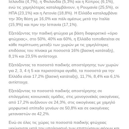
Ισλανδία (4,7%), η Φινλανδία (5,3%) και η Κύπρος (6,1%),
ενώ τις χαμηλότερες καταλαμβάνουν, η Ρουμανία (25,5%), οι
ΗΠΑ (23,1%) και η Λετονία (18,8%). Η Ελλάδα καταλαμβάνει
την 30η θέση με 16,0% και πάλι αμέσως μετά την Ιταλία
(15,9%) και πριν την Ισπανία (17,1%).
Εξετάζοντας την παιδική φτώχεια με βάση διαφορετικό «όριο
φτώχειας», στο 50%, 40% και 60%, η Ελλάδα τοποθετείται σε
κάθε περίπτωση μεταξύ των χωρών με τις χαμηλότερες
επιδόσεις του πίνακα με ποσοστά 16% (βασική κατάταξη),
8,1% και 23,5% αντίστοιχα.
Εξετάζοντας τα ποσοστά παιδικής αποστέρησης των χωρών
για 2, 3, 4 ή 5 και περισσότερα αγαθά, τα ποσοστά για την
Ελλάδα είναι 17,2% (βασική κατάταξη), 11,7%, 8,4% και 6,1%
αντίστοιχα.
Εξετάζοντας τα ποσοστά παιδικής αποστέρησης σε
επιλεγμένες κοινωνικές ομάδες, στις μονογονεϊκές οικογένειες,
από 17,2% αυξάνουν σε 24,3%, στις οικογένειες με χαμηλό
μορφωτικό επίπεδο γονέων σε 50,8% και σε οικογένειες
μεταναστών σε 42,2%.
Ενώ σε όλες τις χώρες τα ποσοστά παιδικής φτώχειας
μειώνονται μετά τον υπολογισμό των επιπτώσεων φόρων και