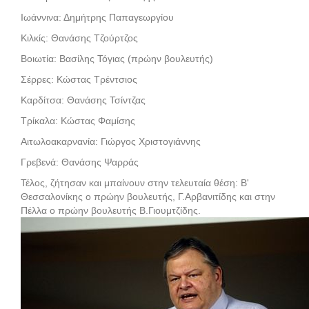
Ιωάννινα: Δημήτρης Παπαγεωργίου
Κιλκίς: Θανάσης Τζούρτζος
Βοιωτία: Βασίλης Τόγιας (πρώην βουλευτής)
Σέρρες: Κώστας Τρέντσιος
Καρδίτσα: Θανάσης Τσίντζας
Τρίκαλα: Κώστας Φαμίσης
Αιτωλοακαρνανία: Γιώργος Χριστογιάννης
Γρεβενά: Θανάσης Ψαρράς
Τέλος, ζήτησαν και μπαίνουν στην τελευταία θέση: Β'
Θεσσαλονίκης ο πρώην βουλευτής, Γ.Αρβανιτίδης και στην
Πέλλα ο πρώην βουλευτής Β.Γιουμτζίδης.