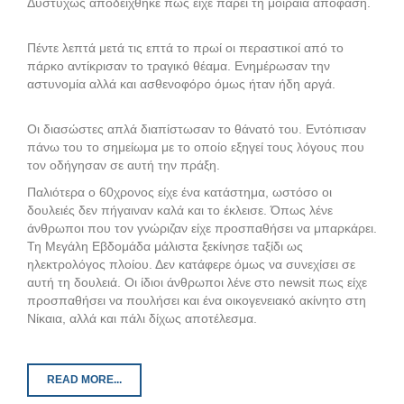
Δυστυχώς αποδείχθηκε πως είχε πάρει τη μοιραία απόφαση.
Πέντε λεπτά μετά τις επτά το πρωί οι περαστικοί από το
πάρκο αντίκρισαν το τραγικό θέαμα. Ενημέρωσαν την
αστυνομία αλλά και ασθενοφόρο όμως ήταν ήδη αργά.
Οι διασώστες απλά διαπίστωσαν το θάνατό του. Εντόπισαν
πάνω του το σημείωμα με το οποίο εξηγεί τους λόγους που
τον οδήγησαν σε αυτή την πράξη.
Παλιότερα ο 60χρονος είχε ένα κατάστημα, ωστόσο οι
δουλειές δεν πήγαιναν καλά και το έκλεισε. Όπως λένε
άνθρωποι που τον γνώριζαν είχε προσπαθήσει να μπαρκάρει.
Τη Μεγάλη Εβδομάδα μάλιστα ξεκίνησε ταξίδι ως
ηλεκτρολόγος πλοίου. Δεν κατάφερε όμως να συνεχίσει σε
αυτή τη δουλειά. Οι ίδιοι άνθρωποι λένε στο newsit πως είχε
προσπαθήσει να πουλήσει και ένα οικογενειακό ακίνητο στη
Νίκαια, αλλά και πάλι δίχως αποτέλεσμα.
READ MORE...