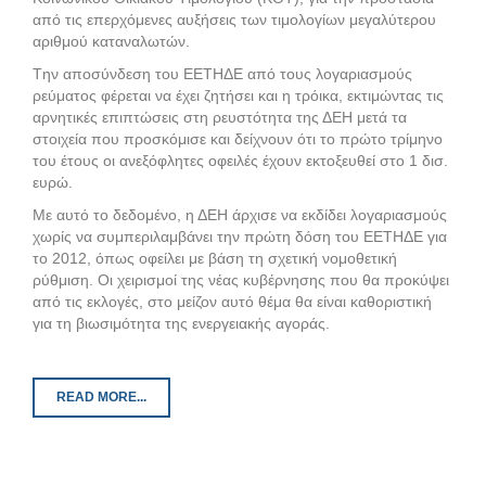
από τις επερχόμενες αυξήσεις των τιμολογίων μεγαλύτερου
αριθμού καταναλωτών.
Tην αποσύνδεση του EETHΔE από τους λογαριασμούς
ρεύματος φέρεται να έχει ζητήσει και η τρόικα, εκτιμώντας τις
αρνητικές επιπτώσεις στη ρευστότητα της ΔEH μετά τα
στοιχεία που προσκόμισε και δείχνουν ότι το πρώτο τρίμηνο
του έτους οι ανεξόφλητες οφειλές έχουν εκτοξευθεί στο 1 δισ.
ευρώ.
Mε αυτό το δεδομένο, η ΔΕH άρχισε να εκδίδει λογαριασμούς
χωρίς να συμπεριλαμβάνει την πρώτη δόση του EETHΔE για
το 2012, όπως οφείλει με βάση τη σχετική νομοθετική
ρύθμιση. Oι χειρισμοί της νέας κυβέρνησης που θα προκύψει
από τις εκλογές, στο μείζον αυτό θέμα θα είναι καθοριστική
για τη βιωσιμότητα της ενεργειακής αγοράς.
READ MORE...