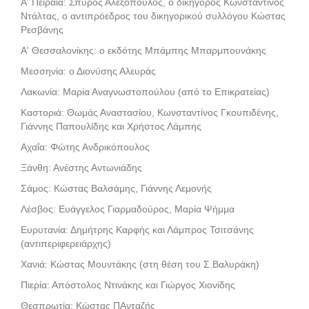
Α' Πειραιά: Σπύρος Αλεξόπουλος, ο δικηγόρος Κωνσταντίνος
Ντάλτας, ο αντιπρόεδρος του δικηγορικού συλλόγου Κώστας
Ρεσβάνης
Α' Θεσσαλονίκης: ο εκδότης Μπάμπης Μπαρμπουνάκης
Μεσσηνία: ο Διονύσης Αλευράς
Λακωνία: Μαρία Αναγνωστοπούλου (από το Επικρατείας)
Καστοριά: Θωμάς Αναστασίου, Κωνσταντίνος Γκουπιδένης,
Γιάννης Παπουλίδης και Χρήστος Λάμπης
Αχαΐα: Φώτης Ανδρικόπουλος
Ξάνθη: Ανέστης Αντωνιάδης
Σάμος: Κώστας Βαλσάμης, Γιάννης Λεμονής
Λέσβος: Ευάγγελος Γιαρμαδούρος, Μαρία Ψήμμα
Ευρυτανία: Δημήτρης Καρφής και Λάμπρος Τσιτσάνης
(αντιπεριφερειάρχης)
Χανιά: Κώστας Μουντάκης (στη θέση του Σ.Βαλυράκη)
Πιερία: Απόστολος Ντινάκης και Γιώργος Χιονίδης
Θεσπρωτία: Κώστας ΠΑνταζής