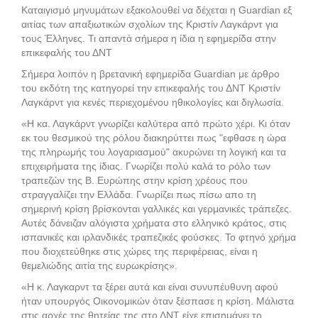
Καταιγισμό μηνυμάτων εξακολουθεί να δέχεται η Guardian εξ
αιτίας των απαξιωτικών σχολίων της Κριστίν Λαγκάρντ για
τους Έλληνες. Τι απαντά σήμερα η ίδια η εφημερίδα στην
επικεφαλής του ΔΝΤ
Σήμερα λοιπόν η βρετανική εφημερίδα Guardian με άρθρο
του εκδότη της κατηγορεί την επικεφαλής του ΔΝΤ Κριστίν
Λαγκάρντ για κενές περιεχομένου ηθικολογίες και διγλωσία.
«Η κα. Λαγκάρντ γνωρίζει καλύτερα από πρώτο χέρι. Κι όταν
εκ του θεσμικού της ρόλου διακηρύττει πως "εφθασε η ώρα
της πληρωμής του λογαριασμού" ακυρώνει τη λογική και τα
επιχειρήματα της ίδιας. Γνωρίζει πολύ καλά το ρόλο των
τραπεζών της Β. Ευρώπης στην κρίση χρέους που
στραγγαλίζει την Ελλάδα. Γνωρίζει πως πίσω απο τη
σημερινή κρίση βρίσκονται γαλλικές και γερμανικές τράπεζες.
Αυτές δάνειζαν αλόγιστα χρήματα στο ελληνικό κράτος, στις
ισπανικές και ιρλανδικές τραπεζικές φούσκες. Το φτηνό χρήμα
που διοχετεύθηκε στις χώρες της περιφέρειας, είναι η
θεμελιώδης αιτία της ευρωκρίσης».
«Η κ. Λαγκαρντ τα ξέρει αυτά και είναι συνυπέυθυνη αφού
ήταν υπουργός Οικονομικών όταν ξέσπασε η κρίση. Μάλιστα
στις αρχές της θητείας της στο ΔΝΤ είχε επισημάνει το