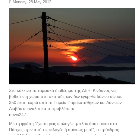
Monday, 28 May 2012
Στο κόκκινο τα ταμειακά διαθέσιμα της ΔΕΗ. Κίνδυνος να
βυθιστεί η χώρα στο σκοτάδι, εάν δεν εγκριθεί δάνειο ύψους
350 εκατ. ευρώ από το Tαμείο Παρακαταθηκών και Δανείων.
Διαβάστε αναλυτικά τι προβλέπεται
news247
Με τη φράση "έχετε τρεις επιλογές: μπλακ άουτ μέσα στο
Πάσχα, πριν από τις εκλογές ή αμέσως μετά", ο πρόεδρος