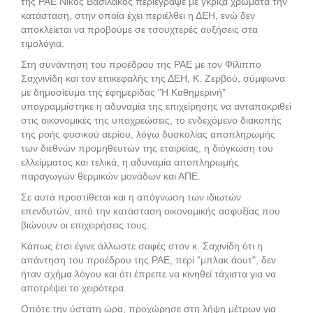
της ΡΑΕ Νίκος Βασιλάκος περιέγραψε με γκρίζα χρώματα την
κατάσταση, στην οποία έχει περιέλθει η ΔΕΗ, ενώ δεν
αποκλείεται να προβούμε σε τσουχτερές αυξήσεις στα
τιμολόγια.
Στη συνάντηση του προέδρου της ΡΑΕ με τον Φίλιππο
Σαχνινίδη και τον επικεφαλής της ΔEH, Κ. Zερβού, σύμφωνα
με δημοσίευμα της εφημερίδας "Η Καθημερινή"
υπογραμμίστηκε η αδυναμία της επιχείρησης να ανταποκριθεί
στις οικονομικές της υποχρεώσεις, το ενδεχόμενο διακοπής
της ροής φυσικού αερίου, λόγω δυσκολίας αποπληρωμής
των διεθνών προμηθευτών της εταιρείας, η διόγκωση του
ελλείμματος και τελικά, η αδυναμία αποπληρωμής
παραγωγών θερμικών μονάδων και ΑΠΕ.
Σε αυτά προστίθεται και η απόγνωση των ιδιωτών
επενδυτών, από την κατάσταση οικονομικής ασφυξίας που
βιώνουν οι επιχειρήσεις τους.
Κάπως έτσι έγινε άλλωστε σαφές στον κ. Σαχινίδη ότι η
απάντηση του προέδρου της PAE, περί "μπλακ άουτ", δεν
ήταν σχήμα λόγου και ότι έπρεπε να κινηθεί τάχιστα για να
αποτρέψει το χειρότερα.
Οπότε την ύστατη ώρα, προχώρησε στη λήψη μέτρων για