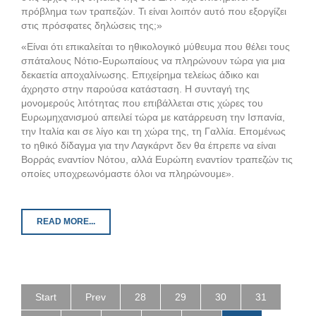
πρόβλημα των τραπεζών. Τι είναι λοιπόν αυτό που εξοργίζει
στις πρόσφατες δηλώσεις της;»
«Είναι ότι επικαλείται το ηθικολογικό μύθευμα που θέλει τους
σπάταλους Νότιο-Ευρωπαίους να πληρώνουν τώρα για μια
δεκαετία αποχαλίνωσης. Επιχείρημα τελείως άδικο και
άχρηστο στην παρούσα κατάσταση. Η συνταγή της
μονομερούς λιτότητας που επιβάλλεται στις χώρες του
Ευρωμηχανισμού απειλεί τώρα με κατάρρευση την Ισπανία,
την Ιταλία και σε λίγο και τη χώρα της, τη Γαλλία. Επομένως
το ηθικό δίδαγμα για την Λαγκάρντ δεν θα έπρεπε να είναι
Βορράς εναντίον Νότου, αλλά Ευρώπη εναντίον τραπεζών τις
οποίες υποχρεωνόμαστε όλοι να πληρώνουμε».
READ MORE...
Start
Prev
28
29
30
31