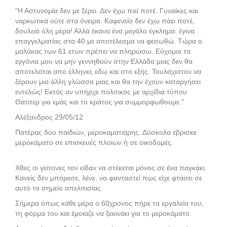
"Η Αστυνομία δεν με ξέρει. Δεν έχω πιεί ποτέ. Γυναίκες και
ναρκωτικά ούτε στα όνειρα. Καφενείο δεν έχω πάει ποτέ,
δουλειά όλη μέρα! Αλλά έκανα ένα μεγάλο έγκλημα: έγινα
επαγγελματίας στα 40 με αποτέλεσμα να φεσωθώ. Τώρα ο
μαλάκας των 61 ετων πρέπει να πληρώσω. Εύχομαι τα
εγγόνια μου να μην γεννηθούν στην Ελλάδα μιας δεν θα
αποτελείται απο έλληνες εδω και στο εξής. Τουλάχιστον να
ξέρουν μια άλλη γλώσσα μιας και θα την έχουν καταργήσει
εντελώς! Εκτός αν υπήρχε πολιτικός με αρχίδια τύπου
Θατσερ για εμάς και το κράτος για συμμορφωθουμε."
Αλέξανδρος 29/05/12
Πατέρας δύο παιδιών, μεροκαματιάρης. Δύσκολα έβρισκε
μεροκάματο σε επισκευές πλοίων ή σε οικοδομές.
Χθες οι γείτονες τον είδαν να στέκεται μόνος σε ένα παγκάκι.
Κανείς δεν μπόρεσε, λένε, να φανταστεί πως είχε φτάσει σε
αυτό το σημείο απελπισίας.
Σήμερα όπως κάθε μέρα ο 60χρονος πήρε τα εργαλεία του,
τη φόρμα του και έμοιαζε να ξεκινάει για το μεροκάματο.