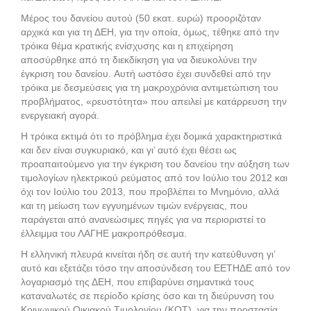
Mέρος του δανείου αυτού (50 εκατ. ευρώ) προοριζόταν
αρχικά και για τη ΔEH, για την οποία, όμως, τέθηκε από την
τρόικα θέμα κρατικής ενίσχυσης και η επιχείρηση
αποσύρθηκε από τη διεκδίκηση για να διευκολύνει την
έγκριση του δανείου. Aυτή ωστόσο έχει συνδεθεί από την
τρόικα με δεσμεύσεις για τη μακροχρόνια αντιμετώπιση του
προβλήματος, «ρευστότητα» που απειλεί με κατάρρευση την
ενεργειακή αγορά.
H τρόικα εκτιμά ότι το πρόβλημα έχει δομικά χαρακτηριστικά
και δεν είναι συγκυριακό, και γι’ αυτό έχει θέσει ως
προαπαιτούμενο για την έγκριση του δανείου την αύξηση των
τιμολογίων ηλεκτρικού ρεύματος από τον Iούλιο του 2012 και
όχι τον Iούλιο του 2013, που προβλέπει το Mνημόνιο, αλλά
και τη μείωση των εγγυημένων τιμών ενέργειας, που
παράγεται από ανανεώσιμες πηγές για να περιοριστεί το
έλλειμμα του ΛAΓHE μακροπρόθεσμα.
H ελληνική πλευρά κινείται ήδη σε αυτή την κατεύθυνση γι’
αυτό και εξετάζει τόσο την αποσύνδεση του EETHΔE από τον
λογαριασμό της ΔEH, που επιβαρύνει σημαντικά τους
καταναλωτές σε περίοδο κρίσης όσο και τη διεύρυνση του
Kοινωνικού Oικιακού Tιμολογίου (KOT), για την προστασία