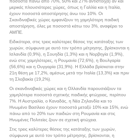
ποσοστά πάνω από 70%, 50% και 27% αντίστοιχα) αν και
μερικές πλουσιότερες χώρες, όπως η Γαλλία και η Ιταλία,
έχουν ποσοστά αποστέρησης άνω του 10%. Οι
Σκανδιναβικές χώρες εμφανίζουν τη χαμηλότερη παιδική
αποστέρηση, όλες με ποσοστά κάτω του 3%, αναφέρει το
ΑΜΠΕ.
Ειδικότερα, στις τρεις καλύτερες θέσεις της κατάταξης των
χωρών, σύμφωνα με αυτό τον τρόπο μέτρησης, βρίσκονται η
Ισλανδία (0,9%), η Σουηδία (1,3%) και η Νορβηγία (1,9%),
ενώ στις χαμηλότερες, η Ρουμανία (72,6%), η Βουλγαρία
(56,6%) και η Ουγγαρία (31,9%). Η Ελλάδα βρίσκεται στην
21η θέση με 17,2%, αμέσως μετά την Ιταλία (13,3%) και πριν
τη Σλοβακία (19,2%).
Οι σκανδιναβικές χώρες και η Ολλανδία παρουσιάζουν τα
χαμηλότερα ποσοστά σχετικής παιδικής φτώχειας, περίπου
7%. Η Αυστραλία, ο Καναδάς, η Νέα Ζηλανδία και το
Ηνωμένο Βασίλειο έχουν ποσοστά μεταξύ 10% και 15%, ενώ
πάνω από το 20% των παιδιών στη Ρουμανία και στις
Ηνωμένες Πολιτείες ζουν σε σχετική φτώχεια.
Στις τρεις καλύτερες θέσεις της κατάταξης των χωρών,
σύμφωνα με αυτό τον τρόπο μέτρησης, βρίσκονται, η