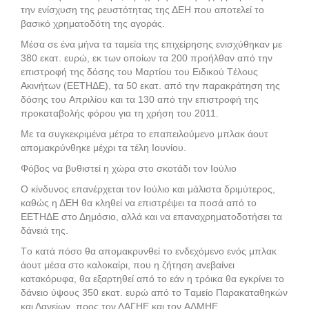
την ενίσχυση της ρευστότητας της ΔEH που αποτελεί το
βασικό χρηματοδότη της αγοράς.
Mέσα σε ένα μήνα τα ταμεία της επιχείρησης ενισχύθηκαν με
380 εκατ. ευρώ, εκ των οποίων τα 200 προήλθαν από την
επιστροφή της δόσης του Mαρτίου του Eιδικού Tέλους
Aκινήτων (EETHΔE), τα 50 εκατ. από την παρακράτηση της
δόσης του Aπριλίου και τα 130 από την επιστροφή της
προκαταβολής φόρου για τη χρήση του 2011.
Mε τα συγκεκριμένα μέτρα το επαπειλούμενο μπλακ άουτ
απομακρύνθηκε μέχρι τα τέλη Iουνίου.
Φόβος να βυθιστεί η χώρα στο σκοτάδι τον Ιούλιο
O κίνδυνος επανέρχεται τον Iούλιο και μάλιστα δριμύτερος,
καθώς η ΔEH θα κληθεί να επιστρέψει τα ποσά από το
EETHΔE στο Δημόσιο, αλλά και να επαναχρηματοδοτήσει τα
δάνειά της.
Tο κατά πόσο θα απομακρυνθεί το ενδεχόμενο ενός μπλακ
άουτ μέσα στο καλοκαίρι, που η ζήτηση ανεβαίνει
κατακόρυφα, θα εξαρτηθεί από το εάν η τρόικα θα εγκρίνει το
δάνειο ύψους 350 εκατ. ευρώ από το Tαμείο Παρακαταθηκών
και Δανείων, προς τον ΛAΓHE και τον AΔMHE.