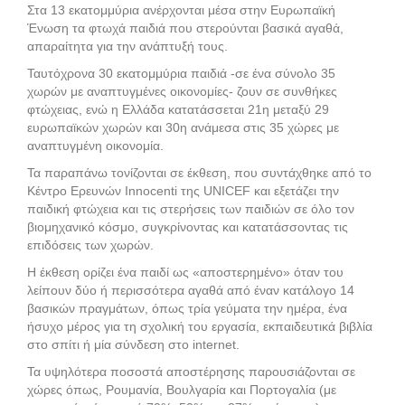
Στα 13 εκατομμύρια ανέρχονται μέσα στην Ευρωπαϊκή
Ένωση τα φτωχά παιδιά που στερούνται βασικά αγαθά,
απαραίτητα για την ανάπτυξή τους.
Ταυτόχρονα 30 εκατομμύρια παιδιά -σε ένα σύνολο 35
χωρών με αναπτυγμένες οικονομίες- ζουν σε συνθήκες
φτώχειας, ενώ η Ελλάδα κατατάσσεται 21η μεταξύ 29
ευρωπαϊκών χωρών και 30η ανάμεσα στις 35 χώρες με
αναπτυγμένη οικονομία.
Τα παραπάνω τονίζονται σε έκθεση, που συντάχθηκε από το
Κέντρο Ερευνών Innocenti της UNICEF και εξετάζει την
παιδική φτώχεια και τις στερήσεις των παιδιών σε όλο τον
βιομηχανικό κόσμο, συγκρίνοντας και κατατάσσοντας τις
επιδόσεις των χωρών.
Η έκθεση ορίζει ένα παιδί ως «αποστερημένο» όταν του
λείπουν δύο ή περισσότερα αγαθά από έναν κατάλογο 14
βασικών πραγμάτων, όπως τρία γεύματα την ημέρα, ένα
ήσυχο μέρος για τη σχολική του εργασία, εκπαιδευτικά βιβλία
στο σπίτι ή μία σύνδεση στο internet.
Τα υψηλότερα ποσοστά αποστέρησης παρουσιάζονται σε
χώρες όπως, Ρουμανία, Βουλγαρία και Πορτογαλία (με