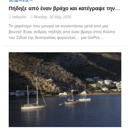
ΤΑΞΊΔΙ-ΥΓΕΊΑ
Πήδηξε από έναν βράχο και κατέγραψε την βουτιά του με κάμερα. Μέσα στο νερό όμως τον περίμενε ο απόλυτος εφιάλτης! (ΔΕΙΤΕ ΒΙΝΤΕΟ)
hellasfm
Monday, 16 May 2016
Το χειρότερο που μπορεί να συναντήσεις μετά από μια
βουτιά! Ένας άνδρας πήδηξε από έναν βράχο στον Κόλπο
του Σίδνεϊ της Αυστραλίας φορώντας… μια GoPro…