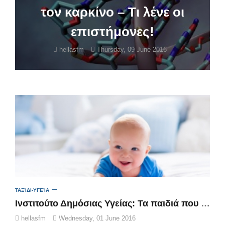
τον καρκίνο – Τι λένε οι
επιστήμονες!
hellasfm
Thursday, 09 June 2016
ΤΑΞΊΔΙ-ΥΓΕΊΑ
Ινστιτούτο Δημόσιας Υγείας: Τα παιδιά που γεννιούνται σήμερα θα ξεπεράσουν τα 100 χρόνια
hellasfm
Wednesday, 01 June 2016