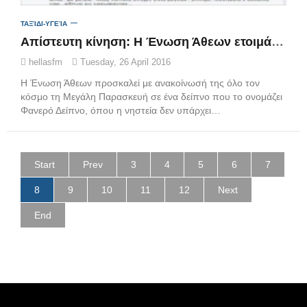
ΤΑΞΊΔΙ-ΥΓΕΊΑ
Απίστευτη κίνηση: Η Ένωση Άθεων ετοιμάζει δείπνο κρεατοφαγίας τη Μεγάλη Παρασκευή
hellasfm
Tuesday, 26 April 2016
Η Ένωση Άθεων προσκαλεί με ανακοίνωσή της όλο τον
κόσμο τη Μεγάλη Παρασκευή σε ένα δείπνο που το ονομάζει
Φανερό Δείπνο, όπου η νηστεία δεν υπάρχει…
Start
Prev
3
4
5
6
7
8
9
10
11
12
Next
End