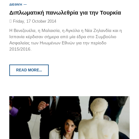
ΔΙΕΘΝΉ
Διπλωματική πανωλεθρία για την Τουρκία
Friday, 17 October 2014
Η Βενεζουέλα, η Μαλαισία, η Αγκόλα η Νέα Ζηλανδία και η
Ισπανία κέρδισαν σήμερα από μία έδρα στο Συμβούλιο
Ασφαλείας των Ηνωμένων Εθνών για την περίοδο
2015/2016.
READ MORE...