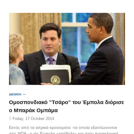
ΔΙΕΘΝΉ
Ομοσπονδιακό "Τσάρο" του Έμπολα διόρισε
ο Μπαράκ Ομπάμα
Friday, 17 October 2014
Εκτός από τα ιατρικά κρούσματα -τα οποία εξαπλώνονται
στις ΗΠΑ - ο ιός Εμπολα «εισέβαλε» και στην προεκλογική