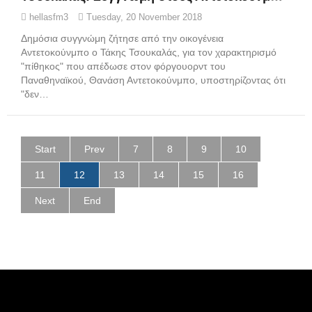
hellasfm3
Tuesday, 20 November 2018
Δημόσια συγγνώμη ζήτησε από την οικογένεια
Αντετοκούνμπο ο Τάκης Τσουκαλάς, για τον χαρακτηρισμό
"πίθηκος" που απέδωσε στον φόργουορντ του
Παναθηναϊκού, Θανάση Αντετοκούνμπο, υποστηρίζοντας ότι
"δεν…
Start
Prev
7
8
9
10
11
12
13
14
15
16
Next
End