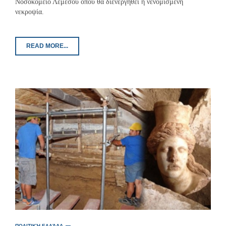
Νοσοκομείο Λεμεσού όπου θα διενεργηθεί η νενομισμένη
νεκροψία.
READ MORE...
ΠΟΛΙΤΙΚΉ ΕΛΛΆΔΑ