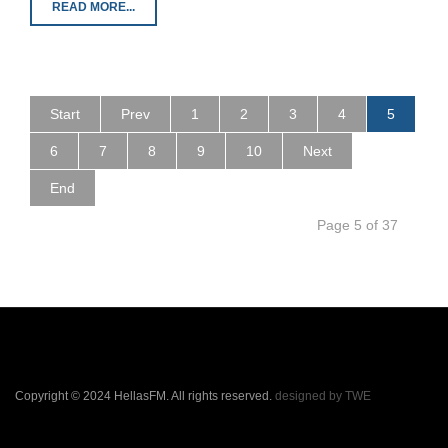
READ MORE...
Start
Prev
1
2
3
4
5
6
7
8
9
10
Next
End
Page 5 of 37
Copyright © 2024 HellasFM. All rights reserved.
designed by TWE