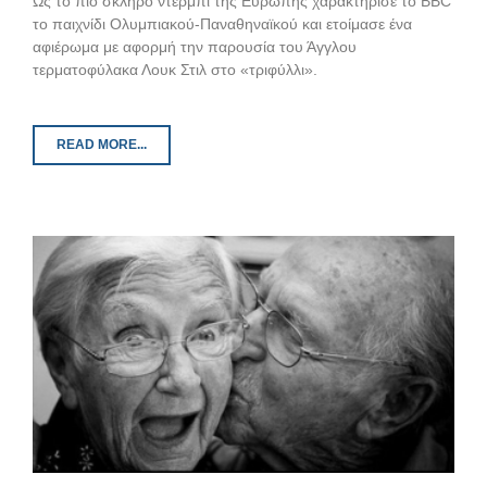
Ως το πιο σκληρό ντέρμπι της Ευρώπης χαρακτήρισε το BBC
το παιχνίδι Ολυμπιακού-Παναθηναϊκού και ετοίμασε ένα
αφιέρωμα με αφορμή την παρουσία του Άγγλου
τερματοφύλακα Λουκ Στιλ στο «τριφύλλι».
READ MORE...