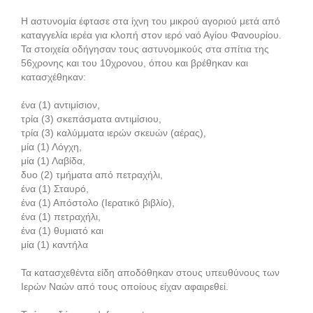
Η αστυνομία έφτασε στα ίχνη του μικρού αγοριού μετά από
καταγγελία ιερέα για κλοπή στον ιερό ναό Αγίου Φανουρίου.
Τα στοιχεία οδήγησαν τους αστυνομικούς στα σπίτια της
56χρονης και του 10χρονου, όπου και βρέθηκαν και
κατασχέθηκαν:
ένα (1) αντιμίσιον,
τρία (3) σκεπάσματα αντιμίσιου,
τρία (3) καλύμματα ιερών σκευών (αέρας),
μία (1) Λόγχη,
μία (1) Λαβίδα,
δυο (2) τμήματα από πετραχήλι,
ένα (1) Σταυρό,
ένα (1) Απόστολο (Ιερατικό βιβλίο),
ένα (1) πετραχήλι,
ένα (1) θυμιατό και
μία (1) καντήλα
Τα κατασχεθέντα είδη αποδόθηκαν στους υπευθύνους των
Ιερών Ναών από τους οποίους είχαν αφαιρεθεί.