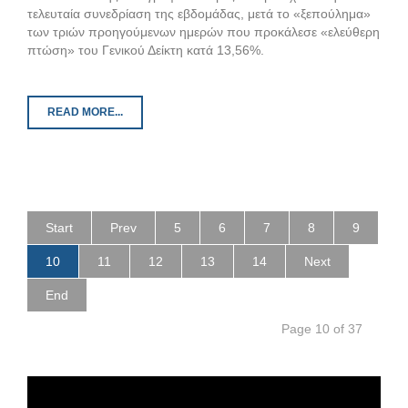
τελευταία συνεδρίαση της εβδομάδας, μετά το «ξεπούλημα»
των τριών προηγούμενων ημερών που προκάλεσε «ελεύθερη
πτώση» του Γενικού Δείκτη κατά 13,56%.
READ MORE...
Start
Prev
5
6
7
8
9
10
11
12
13
14
Next
End
Page 10 of 37