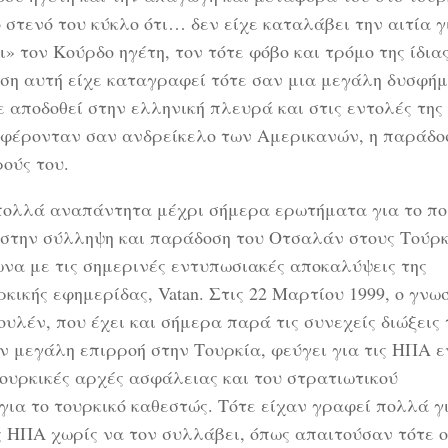
στενό του κύκλο ότι… δεν είχε καταλάβει την αιτία γι
 τον Κούρδο ηγέτη, τον τότε φόβο και τρόμο της ίδιας
εση αυτή είχε καταγραφεί τότε σαν μια μεγάλη δυσφή
 αποδοθεί στην ελληνική πλευρά και στις εντολές της
ριφέρονταν σαν ανδρείκελο των Αμερικανών, η παράδο
ούς του.
 πολλά αναπάντητα μέχρι σήμερα ερωτήματα για το πο
 στην σύλληψη και παράδοση του Οτσαλάν στους Τούρκ
να με τις σημερινές εντυπωσιακές αποκαλύψεις της
ρκικής εφημερίδας, Vatan. Στις 22 Μαρτίου 1999, ο γνω
ουλέν, που έχει και σήμερα παρά τις συνεχείς διώξεις
ν μεγάλη επιρροή στην Τουρκία, φεύγει για τις ΗΠΑ 
ουρκικές αρχές ασφάλειας και του στρατιωτικού
για το τουρκικό καθεστώς. Τότε είχαν γραφεί πολλά γι
ς ΗΠΑ χωρίς να τον συλλάβει, όπως απαιτούσαν τότε ο