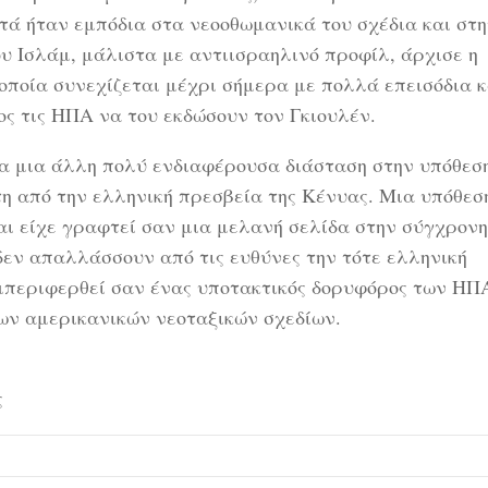
τά ήταν εμπόδια στα νεοοθωμανικά του σχέδια και στ
ου Ισλάμ, μάλιστα με αντιισραηλινό προφίλ, άρχισε η
οποία συνεχίζεται μέχρι σήμερα με πολλά επεισόδια κ
ς τις ΗΠΑ να του εκδώσουν τον Γκιουλέν.
ρα μια άλλη πολύ ενδιαφέρουσα διάσταση στην υπόθεση
η από την ελληνική πρεσβεία της Κένυας. Μια υπόθεσ
και είχε γραφτεί σαν μια μελανή σελίδα στην σύγχρονη
δεν απαλλάσσουν από τις ευθύνες την τότε ελληνική
συμπεριφερθεί σαν ένας υποτακτικός δορυφόρος των ΗΠ
ων αμερικανικών νεοταξικών σχεδίων.
ς