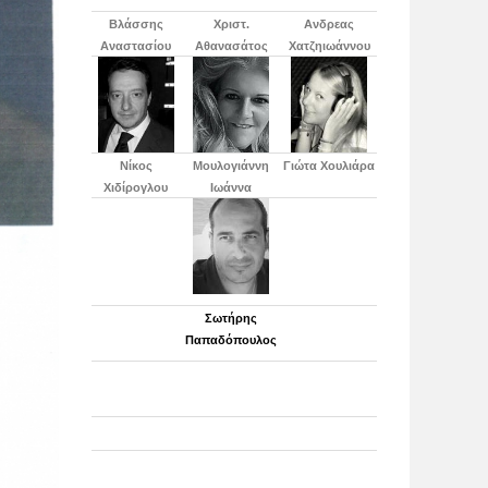
Βλάσσης
Χριστ.
Ανδρεας
Αναστασίου
Αθανασάτος
Χατζηιωάννου
Νίκος
Μουλογιάννη
Γιώτα Χουλιάρα
Χιδίρογλου
Ιωάννα
Σωτήρης
Παπαδόπουλος