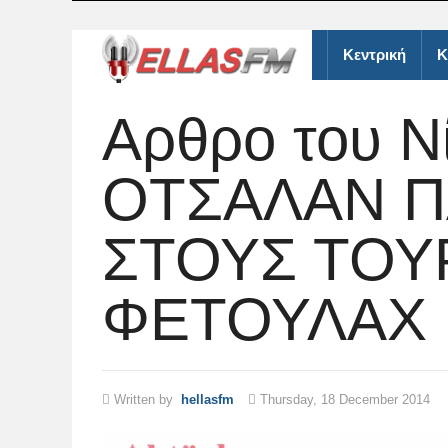
Κεντρική
Κ
Aρθρο του Ν
ΟΤΣΑΛΑΝ 
ΣΤΟΥΣ ΤΟΥ
ΦΕΤΟΥΛΑΧ 
Written by
hellasfm
Thursday, 18 December 2014