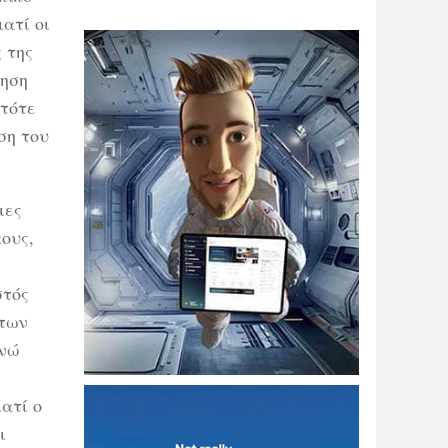
ατί οι
 της
μηση
 τότε
ση του
ιες
ους,
στός
 των
ενώ
ατί ο
ι