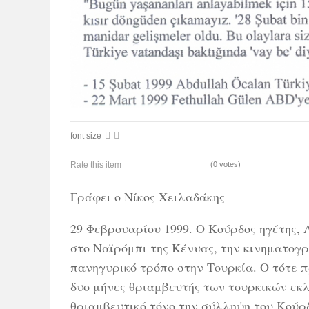
font size
Rate this item
(0 votes)
Γράφει ο Νίκος Χειλαδάκης
29 Φεβρουαρίου 1999. Ο Κούρδος ηγέτης,
στο Ναϊρόμπι της Κένυας, την κινηματογ
πανηγυρικό τρόπο στην Τουρκία. Ο τότε 
δυο μήνες θριαμβευτής των τουρκικών εκ
θριαμβευτικό τόνο την σύλληψη του Κούρ