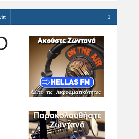
νία
Ο