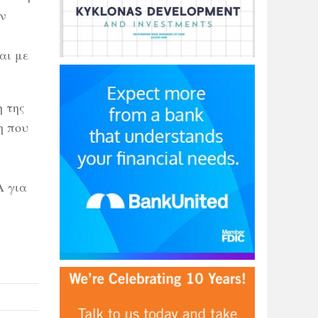
ην
αι με
 της
η που
Α για