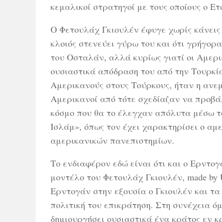
κεμαλικοί στρατηγοί με τους οποίους ο Ε
Ο Φετουλάχ Γκιουλέν έφυγε χωρίς κάνεις 
κλοιός στενεύει γύρω του και ότι γρήγορ
του Οσταλάν, αλλά κυρίως γιατί οι Αμερ
ουσιαστικά απόδραση του από την Τουρκί
Αμερικανούς στους Τούρκους, ήταν η ανε
Αμερικανοί από τότε σχεδίαζαν να προβά
κόσμο που θα το έλεγχαν απόλυτα μέσω τ
Ισλάμ», όπως τον έχει χαρακτηρίσει ο αμ
αμερικανικών πανεπιστημίων.
Το ενδιαφέρον εδώ είναι ότι και ο Ερντογ
μοντέλο του Φετουλάχ Γκιουλέν, made by 
Ερντογάν στην εξουσία ο Γκιουλέν και τα
πολιτική του επικράτηση. Στη συνέχεια ό
δημιουργήσει ουσιαστικά ένα κράτος εν 