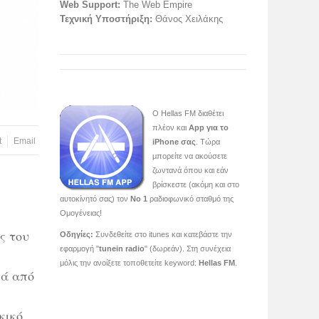
Web Support:
The Web Empire
Τεχνική Υποστήριξη:
Θάνος Χειλάκης
O Hellas FM διαθέτει
πλέον και
App για το
t
Email
iPhone σας
. Τώρα
μπορείτε να ακούσετε
ζωντανά όπου και εάν
βρίσκεστε (ακόμη και στο
αυτοκίνητό σας) τον
Νο 1
ραδιοφωνικό σταθμό της
Ομογένειας!
ς του
Οδηγίες:
Συνδεθείτε στο itunes και κατεβάστε την
εφαρμογή "
tunein radio
" (δωρεάν). Στη συνέχεια
μόλις την ανοίξετε τοποθετείτε keyword:
Hellas FM
.
τά από
κικό