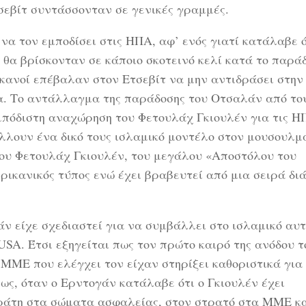
τσεβίτ συντάσσονταν σε γενικές γραμμές.
να τον εμποδίσει στις ΗΠΑ, αφ’ ενός γιατί κατάλαβε ό
α θα βρίσκονταν σε κάποιο σκοτεινό κελί κατά το παρά
ικανοί επέβαλαν στον Ετσεβίτ να μην αντιδράσει στην
α. Το αντάλλαγμα της παράδοσης του Οτσαλάν από το
μπόδιστη αναχώρηση του Φετουλάχ Γκιουλέν για τις Η
λλουν ένα δικό τους ισλαμικό μοντέλο στον μουσουλμ
ου Φετουλάχ Γκιουλέν, του μεγάλου «Αποστόλου του
ερικανικός τύπος ενώ έχει βραβευτεί από μια σειρά δ
άν είχε σχεδιαστεί για να συμβάλλει στο ισλαμικό αυ
USA. Έτσι εξηγείται πως τον πρώτο καιρό της ανόδου τ
 ΜΜΕ που ελέγχει τον είχαν στηρίξει καθοριστικά για
μως, όταν ο Ερντογάν κατάλαβε ότι ο Γκιουλέν έχει
κράτη στα σώματα ασφαλείας, στον στρατό στα ΜΜΕ κα