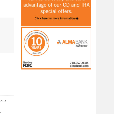
μους
ς