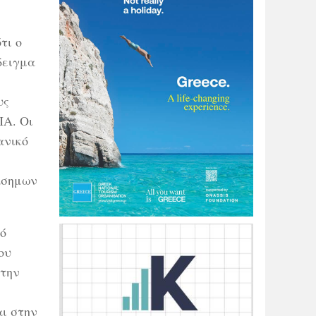
τι ο
δειγμα
υς
ΠΑ. Οι
ανικό
ιάσημων
τό
ου
 την
ι στην