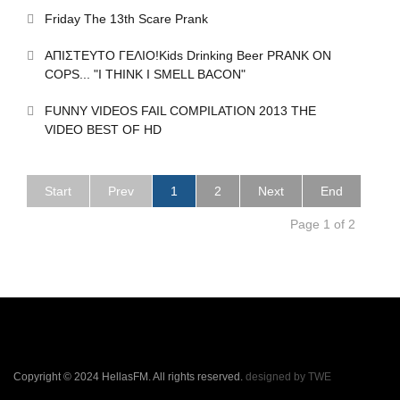
Friday The 13th Scare Prank
ΑΠΙΣΤΕΥΤΟ ΓΕΛΙΟ!Kids Drinking Beer PRANK ON
COPS... "I THINK I SMELL BACON"
FUNNY VIDEOS FAIL COMPILATION 2013 THE
VIDEO BEST OF HD
Start
Prev
1
2
Next
End
Page 1 of 2
Copyright © 2024 HellasFM. All rights reserved.
designed by TWE