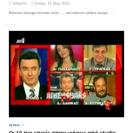
hellasfm
Friday, 15 May 2015
Κάποιοι σίγουρα πόνεσαν πολύ ….. και κάποιοι γελάνε ακόμα ….
ΑΣΤΕΙΑ
Οι 10 πιο επικές αποχωρήσεις από studio στην ελληνική tv!