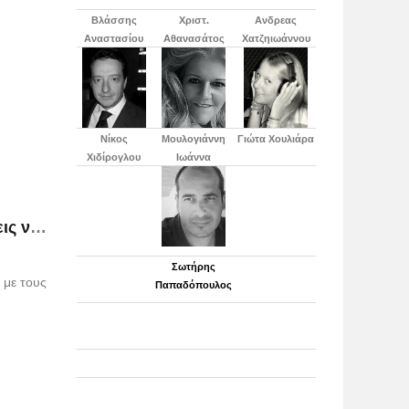
Βλάσσης
Χριστ.
Ανδρεας
Αναστασίου
Αθανασάτος
Χατζηιωάννου
Νίκος
Μουλογιάννη
Γιώτα Χουλιάρα
Χιδίρογλου
Ιωάννα
«Οργώνουν» τις πολιτείες-κλειδιά Στην τελική ευθεία Ομπάμα και Ρόμνεϊ με τις δημοσκοπήσεις να δίνουν
Σωτήρης
 με τους
Παπαδόπουλος