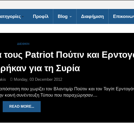
ατηγορίες
Προφίλ
Blog
Διαφήμιση
Επικοινω
ΔΙΕΘΝΉ
 τους Patriot Πούτιν και Ερντο
βρήκαν για τη Συρία
kis
Monday, 03 December 2012
πόσταση που χωρίζει τον Βλαντιμίρ Πούτιν και τον Ταγίπ Ερντογά
 την κοινή συνέντευξη Τύπου που παραχώρησαν…
READ MORE...