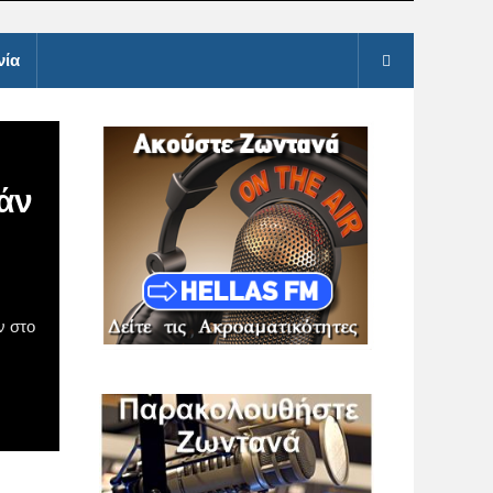
νία
γάν
ν στο