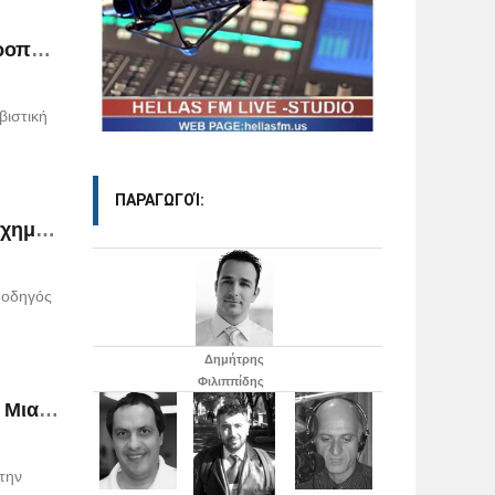
Σε ισχύ από τις 21:00 το βράδυ Εκεχειρία επιτεύχθηκε στη Γάζα έπειτα από οκτώ ημέρες εχθροπραξιών
βιστική
ΠΑΡΑΓΩΓΟΊ:
Και δεύτερο δυστύχημα λίγες ώρες αργότερα Τραγωδία με 49 νεκρά παιδιά σε τροχαίο δυστύχημα στην Αίγυ
ο οδηγός
Δημήτρης
Φιλιππίδης
Ισχυρή δόνηση Στους 13 οι νεκροί, τουλάχιστον 40 οι τραυματίες από σεισμό 6,6 βαθμών στη Μιανμάρ
την