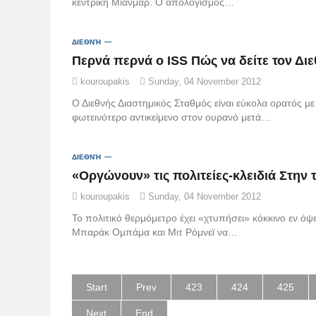
κεντρική Μιανμάρ. Ο απολογισμός…
ΔΙΕΘΝΉ
Περνά περνά ο ISS Πώς να δείτε τον Διε
kouroupakis
Sunday, 04 November 2012
Ο Διεθνής Διαστημικός Σταθμός είναι εύκολα ορατός με
φωτεινότερο αντικείμενο στον ουρανό μετά…
ΔΙΕΘΝΉ
kouroupakis
Sunday, 04 November 2012
Το πολιτικό θερμόμετρο έχει «χτυπήσει» κόκκινο εν όψ
Μπαράκ Ομπάμα και Μιτ Ρόμνεϊ να…
Start
Prev
423
424
425
Next
End