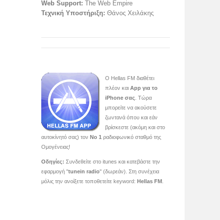
Web Support:
The Web Empire
Τεχνική Υποστήριξη:
Θάνος Χειλάκης
O Hellas FM διαθέτει
πλέον και
App για το
iPhone σας
. Τώρα
μπορείτε να ακούσετε
ζωντανά όπου και εάν
βρίσκεστε (ακόμη και στο
αυτοκίνητό σας) τον
Νο 1
ραδιοφωνικό σταθμό της
Ομογένειας!
Οδηγίες:
Συνδεθείτε στο itunes και κατεβάστε την
εφαρμογή "
tunein radio
" (δωρεάν). Στη συνέχεια
μόλις την ανοίξετε τοποθετείτε keyword:
Hellas FM
.