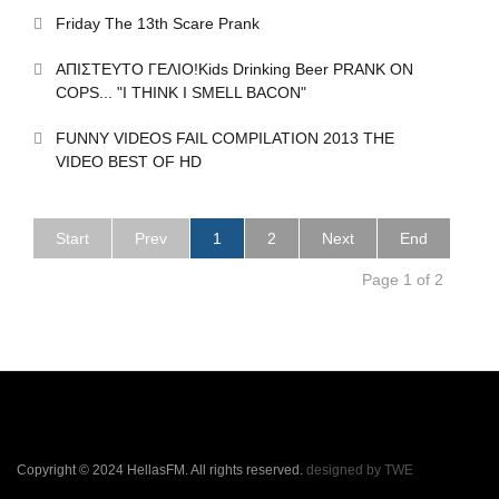
Friday The 13th Scare Prank
ΑΠΙΣΤΕΥΤΟ ΓΕΛΙΟ!Kids Drinking Beer PRANK ON
COPS... "I THINK I SMELL BACON"
FUNNY VIDEOS FAIL COMPILATION 2013 THE
VIDEO BEST OF HD
Start
Prev
1
2
Next
End
Page 1 of 2
Copyright © 2024 HellasFM. All rights reserved.
designed by TWE