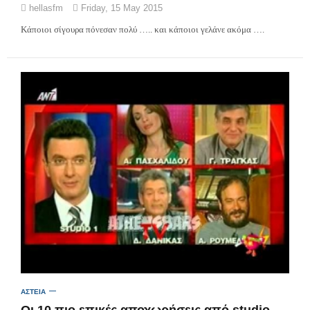
hellasfm
Friday, 15 May 2015
Κάποιοι σίγουρα πόνεσαν πολύ ….. και κάποιοι γελάνε ακόμα ….
ΑΣΤΕΙΑ
Οι 10 πιο επικές αποχωρήσεις από studio στην ελληνική tv!