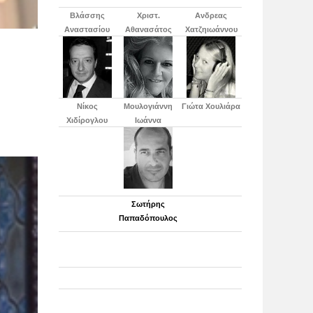
Βλάσσης
Χριστ.
Ανδρεας
Αναστασίου
Αθανασάτος
Χατζηιωάννου
Νίκος
Μουλογιάννη
Γιώτα Χουλιάρα
Χιδίρογλου
Ιωάννα
Σωτήρης
Παπαδόπουλος