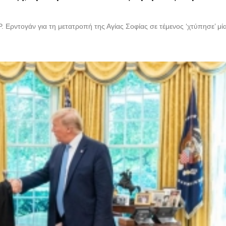
ντογάν για τη μετατροπή της Αγίας Σοφίας σε τέμενος ‘χτύπησε’ μία