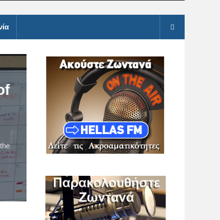
νία
of
 the