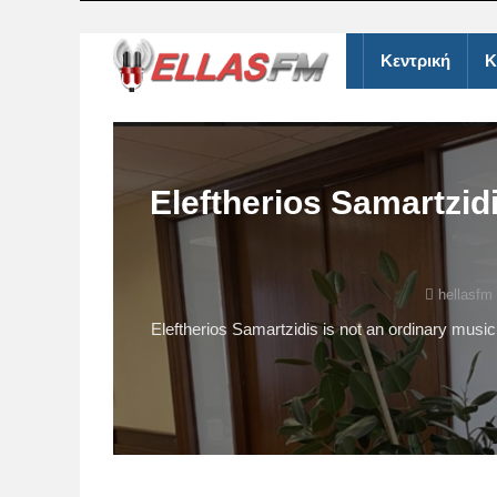
Κεντρική
Κ
Eleftherios Samartzid
hellasfm
Eleftherios Samartzidis is not an ordinary music