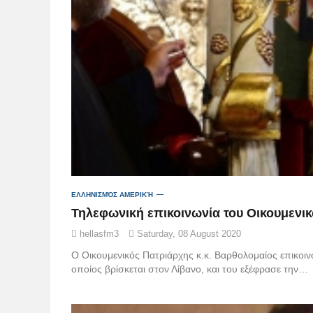
ΕΛΛΗΝΙΣΜΌΣ ΑΜΕΡΙΚΉ
Τηλεφωνική επικοινωνία του Οικουμενικ
hellasfm3
Saturday, 08 August 2020
Ο Οικουμενικός Πατριάρχης κ.κ. Βαρθολομαίος επικοινώ
οποίος βρίσκεται στον Λίβανο, και του εξέφρασε την…