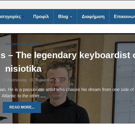
ατηγορίες
Προφίλ
Blog
Διαφήμιση
Επικοινω
ΕΛΛΗΝΙΣΜΌΣ ΑΜΕΡΙΚΉ
is – The legendary keyboardist 
nisiotika
Wednesday, 16 September 2020
ian. He is a passionate artist who chases his dream from one side of
Atlantic to the other.…
READ MORE...