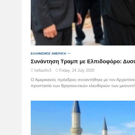
ΕΛΛΗΝΙΣΜΌΣ ΑΜΕΡΙΚΉ
Συνάντηση Τραμπ με Ελπιδοφόρο: Δυσαρέ
hellasfm3
Friday, 24 July 2020
Ο Αμερικανός πρόεδρος συναντήθηκε με τον Αρχιεπίσκο
προστασία των θρησκευτικών ελευθεριών των μειονο