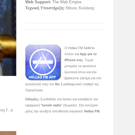
Web Support:
The Web Empire
Τεχνική Υποστήριξη:
Θάνος Χειλάκης
O Hellas FM διαθέτει
πλέον και
App για το
iPhone σας
. Τώρα
μπορείτε να ακούσετε
ζωντανά όπου και εάν
βρίσκεστε (ακόμη και στο
αυτοκίνητό σας) τον
Νο 1
ραδιοφωνικό σταθμό της
Ομογένειας!
Οδηγίες:
Συνδεθείτε στο itunes και κατεβάστε την
εφαρμογή "
tunein radio
" (δωρεάν). Στη συνέχεια
η Ι', ο
μόλις την ανοίξετε τοποθετείτε keyword:
Hellas FM
.