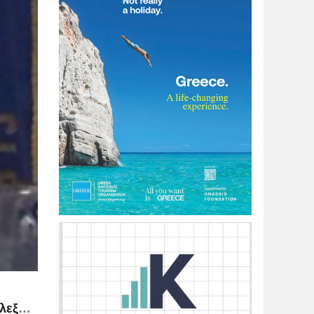
Κατόπιν εορτής… – Άρθρο του Δημήτρη Χατζή, Προέδρου του Διεθνούς Ιδρύματος Μεγάλου Αλεξάνδρου