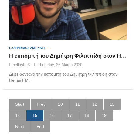
ΕΛΛΗΝΙΣΜΌΣ ΑΜΕΡΙΚΉ
Η εκπομπή του Δημήτρη Φιλιππίδη στον Hellas FM (Live VIdeo)
hellasfm3
Thursday, 26 March 2020
Δείτε ζωντανά την εκπομπή του Δημήτρη Φιλιππίδη στον
Hellas FM.
Start
Prev
10
11
12
13
14
15
16
17
18
19
Next
End