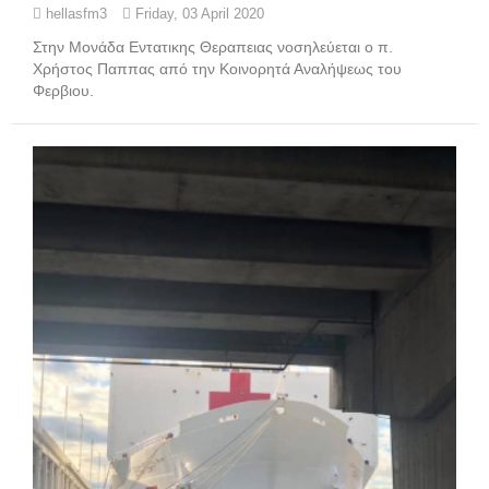
hellasfm3
Friday, 03 April 2020
Στην Μονάδα Εντατικης Θεραπειας νοσηλεύεται ο π.
Χρήστος Παππας από την Κοινορητά Αναλήψεως του
Φερβιου.