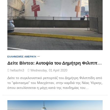
ΕΛΛΗΝΙΣΜΌΣ ΑΜΕΡΙΚΉ
Δείτε Βίντεο: Αυτοψία του Δημήτρη Φιλιππίδη στο "στοιχειωμένο" Μανχάτταν
hellasfm3
Wednesday, 01 April 2020
Δείτε το συγκλονιστικό ρεπορτάζ του Δημήτρη Φιλιππίδη από
το "φάντασμα" του Μανχάτταν, στην καρδιά της Νέας Υόρκης,
όπου εκτυλίσσεται η μάχη κατά της πανδημίας του…