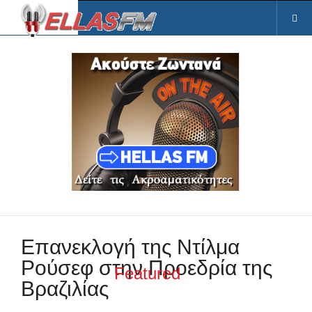
Eπανεκλογή της Ντίλμα
Ρούσεφ στην Προεδρία της
Featured
Βραζιλίας