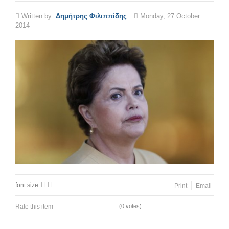
Written by
Δημήτρης Φιλιππίδης
Monday, 27 October
2014
font size
Print
Email
Rate this item
(0 votes)