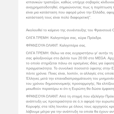
ισπανικών τραπεζών, καθώς υπήρχε σοβαρός κίνδυνος
αναχρηματοδοτηθεί, σημειώνοντας πως η περίπτωση τη
είναι μια κατάσταση που αφορά μόνο την Ελλάδα, αφορ
κατάστασή τους είναι πολύ διαφορετική".
Ακολουθεί το κείμενο της συνέντευξης του Φρανσουά
ΟΛΓΑ ΤΡΕΜΗ: Καλησπέρα σας, κύριε Πρόεδρε.
ΦΡΑΝΣΟΥΑ ΟΛΑΝΤ: Καλησπέρα σας.
ΟΛΓΑ ΤΡΕΜΗ: Θέλω να σας ευχαριστήσω γι' αυτήν τη σ
σας φιλοξενούμε στο Δελτίο των 20:00 στο MEGA. Αρχ
το οποίο στηρίζεται πάνω σε ορισμένες ιδέες για ύφεση
πραγματικότητα. Το συνολικό ποσοστό ύφεσης στην Ελ
πέντε χρόνια. Ποιες είναι, λοιπόν, οι αλλαγές στις οπο
Έλληνες μετά την επαναδιαπραγμάτευση του μνημονίο
του χρόνου δημοσιονομικής προσαρμογής; Να ελπίζουν 
μειωθούν περαιτέρω κι ότι η Ευρώπη θα δώσει έμφασ
ΦΡΑΝΣΟΥΑ ΟΛΑΝΤ: Από τη στιγμή που εξελέγην Πρόεδ
ανάπτυξη ως προτεραιότητα σε ό,τι αφορά την ευρωπ
Κορυφής στα τέλη Ιουνίου με όλους τους αρχηγούς κ
λάβουμε μέτρα για την ανάπτυξη τα οποία θα έχουν αν