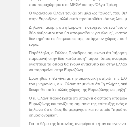
που παραχώρησε στο ΜEGA και την Όλγα Τρέμη.
Ο Φρανσουά Ολάντ τονίζει ότι μιλά ως "φίλος", που θ
στην Ευρωζώνη, αλλά αυτό προϋποθέτει -όπως λέει- μ
Δηλώνει, ακόμη, ότι η Ευρώπη εισέρχεται σε ένα "νέο στ
δύο άνθρωποι που θα αποφασίζουν για όλους", ωστόσ
δεν τηρήσει τις δεσμεύσεις της, υπάρχουν χώρες που 
ευρώ.
Παράλληλα, ο Γάλλος Πρόεδρος σημειώνει ότι "τήρηση
παραμονή στην ίδια κατάσταση", αφού -όπως αναφέρει
ανάπτυξη τα οποία θα έχουν αντίκτυπο και στην Ελλάδ
να παραμείνει στην Ευρωζώνη.
Ερωτηθείς τι θα γίνει με την οικονομική στήριξη της
του μνημονίου, ο κ. Ολάντ σημειώνει ότι "η πλήρης α
θεωρηθεί από πολλές χώρες της Ευρωζώνης ως ρήξη"
Ο κ. Ολάντ παραδέχεται ότι υπάρχει διάσταση απόψε
Ευρωζώνης και τονίζει τη σημασία της επίτευξης ενός 
δηλώνει ότι ο ίδιος θα μεριμνήσει και το οποίο "προϋπ
δημοσιονομικά".
Για το θέμα της Ισπανίας, αναφέρει ότι ήταν επείγον ν