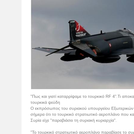
"Πως και γιατί καταρρίψαμε το τουρκικό RF 4".Τι αποκ
τουρκικά ψεύδη
Ο εκπρόσωπος του συριακού υπουργείου Εξωτερικών 
σήμερα ότι το τουρκικό στρατιωτικό αεροπλάνο που κ
Συρία είχε "παραβιάσει τη συριακή κυριαρχία".
"Το τουρκικό στρατιωτικό αεροπλάνο παραβίασε το συ