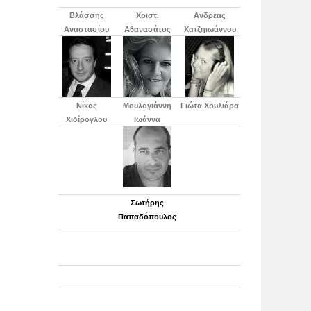
Βλάσσης
Χριστ.
Ανδρεας
Αναστασίου
Αθανασάτος
Χατζηιωάννου
Νίκος
Μουλογιάννη
Γιώτα Χουλιάρα
Χιδίρογλου
Ιωάννα
Σωτήρης
Παπαδόπουλος