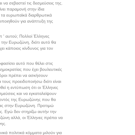
ι να σεβαστεί τις δεσμεύσεις της.
νει παραμονή στην ίδια
 τα ευρωπαϊκά διαρθρωτικά
οποιηθούν για ανάπτυξη της
π ' αυτού; Πολλοί Έλληνες
' την Ευρωζώνη, διότι αυτό θα
ει κάποιος κίνδυνος για τον
ασίσει αυτό που θέλει στις
Δημοκρατίας που έχει βουλευτικές
φόροι πρέπει να ασκήσουν
 τους προειδοποιήσω διότι είναι
δοθεί η εντύπωση ότι οι Έλληνες
μεύσεις και να εγκαταλείψουν
 εντός της Ευρωζώνης που θα
δας στην Ευρωζώνη. Προτιμώ
ας. Εγώ δεν στηρίζω αυτήν την
ζώνη αλλά, οι Έλληνες πρέπει να
νης.
ικά πολιτικά κόμματα μιλούν για