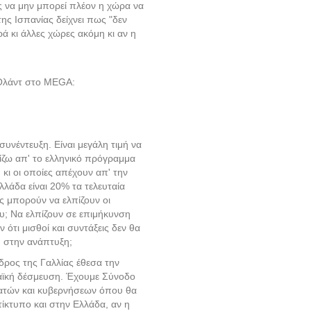
 να μην μπορεί πλέον η χώρα να
ς Ισπανίας δείχνει πως "δεν
ά κι άλλες χώρες ακόμη κι αν η
 Ολάντ στο MEGA:
υνέντευξη. Είναι μεγάλη τιμή να
ίζω απ' το ελληνικό πρόγραμμα
 κι οι οποίες απέχουν απ' την
λάδα είναι 20% τα τελευταία
ίες μπορούν να ελπίζουν οι
υ; Να ελπίζουν σε επιμήκυνση
ότι μισθοί και συντάξεις δεν θα
η στην ανάπτυξη;
ρος της Γαλλίας έθεσα την
αϊκή δέσμευση. Έχουμε Σύνοδο
ρατών και κυβερνήσεων όπου θα
τίκτυπο και στην Ελλάδα, αν η