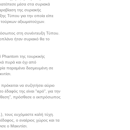
κατέπεσε μέσα στα συριακά
αραβίαση της συριακής
ξης Τύπου για την οποία είπε
ν τούρκων αξιωματούχων.
ρόσωπος στη συνέντευξη Τύπου.
οπλάνο ήταν συριακό θα το
4 Phantom της τουρκικής
κά πυρά και όχι από
ρία παραμένει δεσμευμένη σε
κντίσι.
πρόκειται να συζητήσει αύριο
έδαφός της είναι "ιερό", για την
πίθεση", πρόσθεσε ο εκπρόσωπος
..), τους ευχόμαστε καλή τύχη.
 έδαφος, ο εναέριος χώρος και τα
νισε ο Μακντίσι.