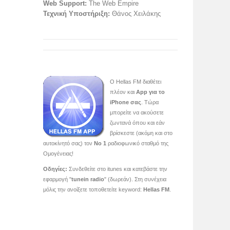
Web Support:
The Web Empire
Τεχνική Υποστήριξη:
Θάνος Χειλάκης
O Hellas FM διαθέτει
πλέον και
App για το
iPhone σας
. Τώρα
μπορείτε να ακούσετε
ζωντανά όπου και εάν
βρίσκεστε (ακόμη και στο
αυτοκίνητό σας) τον
Νο 1
ραδιοφωνικό σταθμό της
Ομογένειας!
Οδηγίες:
Συνδεθείτε στο itunes και κατεβάστε την
εφαρμογή "
tunein radio
" (δωρεάν). Στη συνέχεια
μόλις την ανοίξετε τοποθετείτε keyword:
Hellas FM
.