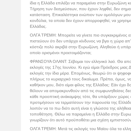
ίδια η Ελλάδα επιλέξει να παραμείνει στην Ευρωζώνη κα
Τήρηση των δεσμεύσεων, που έχουν ληφθεί, δεν σημαί
κατάσταση. Επικαλέστηκα ενώπιον των ομολόγων μου
κονδύλια, τα οποία δεν έχουν απορροφηθεί, να χρησιμ
Ελλάδας.
ΟΛΓΑ ΤΡΕΜΗ: Μπορείτε να γίνετε πιο συγκεκριμένος ε
πιστεύουν ότι δεν υπάρχει κίνδυνος να βγει η χώρα απ
κόστιζε πολύ ακριβά στην Ευρωζώνη. Αληθεύει ή υπάρχ
οποίο ορισμένοι προετοιμάζονται;
ΦΡΑΝΣΟΥΑ ΟΛΑΝΤ: Σέβομαι τον ελληνικό λαό. Θα αποφ
εκλογές της 17ης Ιουνίου. Κι εγώ είμαι Πρόεδρος μιας 
εκλογές την ίδια μέρα. Επομένως, θεωρώ ότι οι ψηφο
πλήρως το κυριαρχικό τους δικαίωμα. Πρέπει, όμως, να
καθήκον μου, διότι είμαι φίλος της Ελλάδας: Εάν έχει 
θέλουν να απομακρυνθούν από τις συμφωνηθείσες δεσ
κάθε προοπτική ανάκαμψης τότε, θα υπάρξουν χώρες
προτιμήσουν να τερματίσουν την παρουσία της Ελλά
λοιπόν να το πω διότι αυτή είναι η γλώσσα της αλήθει
τοποθέτηση. Θέλω να παραμείνει η Ελλάδα στην Ευρω
γνωρίζουν ότι αυτό προϋποθέτει μια σχέση εμπιστοσύ
ΟΛΓΑ ΤΡΕΜΗ: Μετά τις εκλογές του Μαϊου όλα τα ελλην