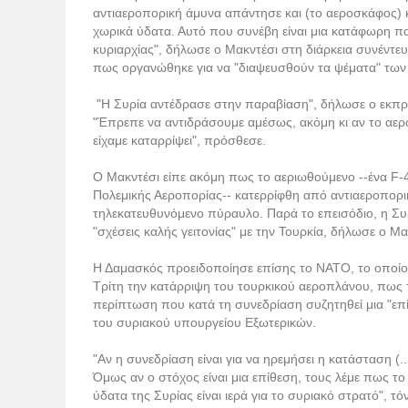
αντιαεροπορική άμυνα απάντησε και (το αεροσκάφος) 
χωρικά ύδατα. Αυτό που συνέβη είναι μια κατάφωρη π
κυριαρχίας", δήλωσε ο Μακντέσι στη διάρκεια συνέντευ
πως οργανώθηκε για να "διαψευσθούν τα ψέματα" τω
"Η Συρία αντέδρασε στην παραβίαση", δήλωσε ο εκπ
"Έπρεπε να αντιδράσουμε αμέσως, ακόμη κι αν το αερ
είχαμε καταρρίψει", πρόσθεσε.
Ο Μακντέσι είπε ακόμη πως το αεριωθούμενο --ένα F-
Πολεμικής Αεροπορίας-- κατερρίφθη από αντιαεροπορι
τηλεκατευθυνόμενο πύραυλο. Παρά το επεισόδιο, η Συ
"σχέσεις καλής γειτονίας" με την Τουρκία, δήλωσε ο Μα
Η Δαμασκός προειδοποίησε επίσης το ΝΑΤΟ, το οποίο 
Τρίτη την κατάρριψη του τουρκικού αεροπλάνου, πως το 
περίπτωση που κατά τη συνεδρίαση συζητηθεί μια "ε
του συριακού υπουργείου Εξωτερικών.
"Αν η συνεδρίαση είναι για να ηρεμήσει η κατάσταση (.
Όμως αν ο στόχος είναι μια επίθεση, τους λέμε πως το
ύδατα της Συρίας είναι ιερά για το συριακό στρατό", τό