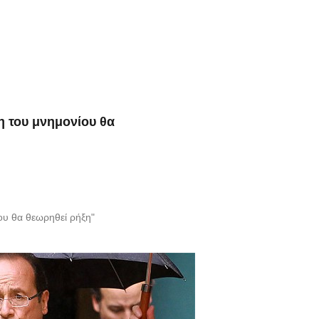
 του μνημονίου θα
υ θα θεωρηθεί ρήξη"